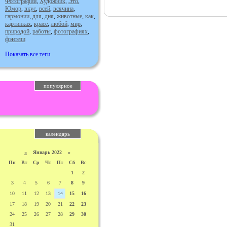
Фотографии
,
Художник
,
Это
,
Юмор
,
вкус
,
всей
,
всячина
,
гармонии
,
для
,
дня
,
животные
,
как
,
картинках
,
красе
,
любой
,
мир
,
природой
,
работы
,
фотографиях
,
фэнтези
Показать все теги
популярное
календарь
«
Январь 2022 »
Пн
Вт
Ср
Чт
Пт
Сб
Вс
1
2
3
4
5
6
7
8
9
10
11
12
13
14
15
16
17
18
19
20
21
22
23
24
25
26
27
28
29
30
31