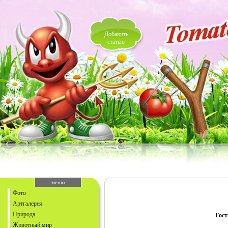
Добавить
статью
меню
Фото
Артгалерея
Природа
Гост
Животный мир