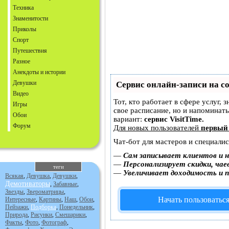
Техника
Знаменитости
Приколы
Спорт
Путешествия
Разное
Анекдоты и истории
Девушки
Сервис онлайн-записи на с
Видео
Тот, кто работает в сфере услуг, 
Игры
свое расписание, но и напоминат
Обои
вариант:
сервис VisitTime.
Форум
Для новых пользователей
первый
Чат-бот для мастеров и специали
—
Сам записывает клиентов и н
—
Персонализирует скидки, чае
теги
—
Увеличивает доходимость и 
Всякая
,
Девушка
,
Девушки
,
Демотиваторы
,
Забавные
,
Звезды
,
Звероматрицы
,
Начать пользоватьс
Интересные
,
Картины
,
Наш
,
Обои
,
Пейзажи
,
Подборка
,
Понедельник
,
Природа
,
Рисунки
,
Смешарики
,
Факты
,
Фото
,
Фотограф
,