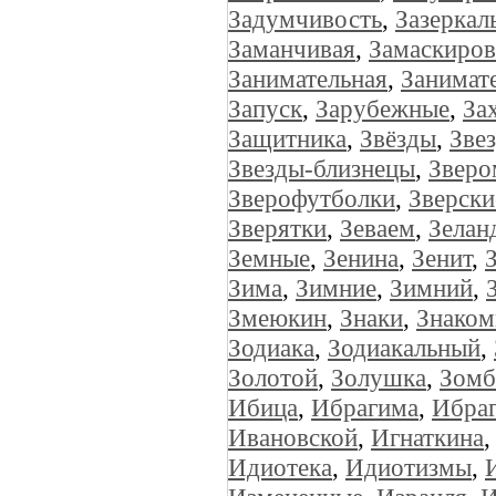
Задумчивость
,
Зазеркал
Заманчивая
,
Замаскиров
Занимательная
,
Занимат
Запуск
,
Зарубежные
,
За
Защитника
,
Звёзды
,
Зве
Звезды-близнецы
,
Зверо
Зверофутболки
,
Зверски
Зверятки
,
Зеваем
,
Зелан
Земные
,
Зенина
,
Зенит
,
Зима
,
Зимние
,
Зимний
,
Змеюкин
,
Знаки
,
Знаком
Зодиака
,
Зодиакальный
,
Золотой
,
Золушка
,
Зомб
Ибица
,
Ибрагима
,
Ибра
Ивановской
,
Игнаткина
Идиотека
,
Идиотизмы
,