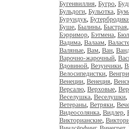
Бугенвиллия
,
Бугро
,
Буд
Бульдоги
,
Бульотка
,
Бум
Бурундук
,
Бутербродик
Буше
,
Былины
,
Быстрая
Бэрримор
,
Бэтмена
,
Бюл
Вадима
,
Валаам
,
Валаст
Валяные
,
Вам
,
Ван
,
Ван
Варочно-жарочный
,
Вас
Вдовиной
,
Везунчики
,
В
Велосипедистки
,
Венгри
Венеции
,
Венеция
,
Венс
Версалю
,
Верховые
,
Ве
Веселушка
,
Веселушки
,
Ветераны
,
Ветряки
,
Веч
Видеосолянка
,
Видлер
,
Викторианские
,
Виктор
Виндсёрфинг
,
Винегрет
,