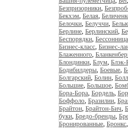
Башня-пулемётчица
,
Бег
Безпризорники
,
Безпроб
Бекхэм
,
Белая
,
Беличенк
Белочки
,
Белуччи
,
Белы
Берлине
,
Берлинский
,
Б
Беспорядки
,
Бессонница
Бизнес-класс
,
Бизнес-ла
Блаженного
,
Бланкенбер
Блондинки
,
Блум
,
Блэк-
Бодибилдеры
,
Боевые
,
Б
Болгарский
,
Болин
,
Болл
Большие
,
Большое
,
Бом
Бора-Бора
,
Бордель
,
Бор
Боффоло
,
Бразилии
,
Бра
Брайтон
,
Брайтон-Бич
,
буки
,
Бредо-бренды
,
Бр
Бронированные
,
Бронкс