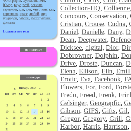
Church
,
Cichy
,
Ciro
,
Clar
Фотографии
,
Художник
,
Это
,
Юмор
,
вкус
,
всей
,
всячина
,
Collection-HQ
,
Collienne
гармонии
,
для
,
дня
,
животные
,
как
,
картинках
,
красе
,
любой
,
мир
,
Concours
,
Conservation
,
природой
,
работы
,
фотографиях
,
Cristian
,
Crouse
,
Cudna
,
фэнтези
Daniel
,
Danielle
,
Dany
,
D
Показать все теги
Dean
,
Deepwater
,
Defenc
Dicksee
,
digital
,
Dior
,
Di
популярное
Dobrowner
,
Dolphin
,
Do
Drive
,
Droste
,
Duncan
,
D
Elena
,
Ellison
,
Elln
,
Emill
Erotic
,
Eva
,
Facebook
,
F
календарь
Flowers
,
For
,
Ford
,
Forst
«
Январь 2022 »
Fredo
,
Freed
,
Frenk
,
Frin
Пн
Вт
Ср
Чт
Пт
Сб
Вс
1
2
Gelsinger
,
Geograpfic
,
Ge
3
4
5
6
7
8
9
Gibson
,
GIFS
,
Gifts
,
Gil
,
10
11
12
13
14
15
16
Gregor
,
Gregory
,
Grill
,
G
17
18
19
20
21
22
23
24
25
26
27
28
29
30
Harbor
,
Harris
,
Harrison
,
31