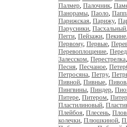
Палмер
,
Палочник
,
Пам
Панорамы
,
Паоло
,
Папп
Парижская
,
Парижу
,
Па
Парусники
,
Пасхальный
Пегги
,
Пейзажи
,
Пекине
Первому
,
Первые
,
Пере
Перевоплощение
,
Перед
Залесском
,
Перестрелка
Песня
,
Песчаное
,
Петер
Петросяна
,
Петру
,
Петр
Пивной
,
Пивные
,
Пивов
Пингвины
,
Пиндер
,
Пио
Питере
,
Питером
,
Питер
Пластилиновый
,
Пласти
Плейбоя
,
Плесень
,
Плов
колечки
,
Плюшкиной
,
П