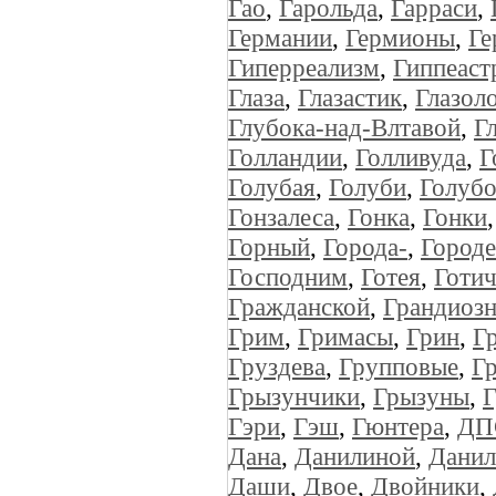
Гао
,
Гарольда
,
Гарраси
,
Германии
,
Гермионы
,
Ге
Гиперреализм
,
Гиппеаст
Глаза
,
Глазастик
,
Глазол
Глубока-над-Влтавой
,
Г
Голландии
,
Голливуда
,
Г
Голубая
,
Голуби
,
Голубо
Гонзалеса
,
Гонка
,
Гонки
Горный
,
Города-
,
Городе
Господним
,
Готея
,
Готич
Гражданской
,
Грандиоз
Грим
,
Гримасы
,
Грин
,
Г
Груздева
,
Групповые
,
Г
Грызунчики
,
Грызуны
,
Г
Гэри
,
Гэш
,
Гюнтера
,
ДП
Дана
,
Данилиной
,
Данил
Даши
,
Двое
,
Двойники
,