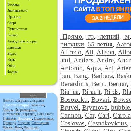
Техника
Знаменитости
Приколы
Спорт
Путешествия
-Прямо
,
-го
,
-летний
,
-м
Разное
Анекдоты и истории
рисунки
,
65-летия
,
Aaro
Девушки
Alfredo
,
Ali
,
Alison
,
Allo
Видео
and
,
Anders
,
Andre
,
Andr
Игры
Обои
Antonio
,
Aqua
,
Art
,
Arte
Форум
ban
,
Bang
,
Barbara
,
Baske
Berardinis
,
Bern
,
Bernar
,
Bianca
,
Birault
,
Birds
,
Bl
теги
Bosozoku
,
Bovari
,
Bowse
Всякая
,
Девушка
,
Девушки
,
Демотиваторы
,
Забавные
,
Bruvel
,
Brymova
,
bubble
Звезды
,
Звероматрицы
,
Cannon
,
Car
,
Carl
,
Carola
Интересные
,
Картины
,
Наш
,
Обои
,
Пейзажи
,
Подборка
,
Понедельник
,
Ceslovas
,
Cesnakevicius
,
Природа
,
Рисунки
,
Смешарики
,
Факты
,
Фото
,
Фотограф
,