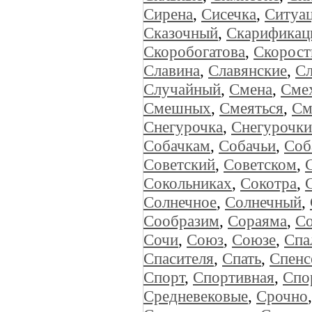
Сирена
,
Сисечка
,
Ситуа
Сказочный
,
Скарификац
Скоробогатова
,
Скорост
Славина
,
Славянские
,
Сл
Случайный
,
Смена
,
Сме
Смешных
,
Смеяться
,
См
Снегурочка
,
Снегурочки
Собачкам
,
Собачьи
,
Соб
Советский
,
Советском
,
Сокольниках
,
Сокотра
,
Солнечное
,
Солнечный
,
Сообразим
,
Сораяма
,
Со
Сочи
,
Союз
,
Союзе
,
Спа
Спасителя
,
Спать
,
Спенс
Спорт
,
Спортивная
,
Спо
Средневековые
,
Срочно