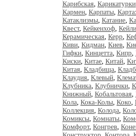
Карибская
,
Карикатурки
Кармен
,
Карпаты
,
Карта
Катаклизмы
,
Катание
,
Ка
Квест
,
Кейкенхоф
,
Кейл
Керамическая
,
Керр
,
Ке
Киви
,
Кидман
,
Киев
,
Ки
Гифки
,
Кинцетта
,
Кипр
,
Киски
,
Китае
,
Китай
,
Ки
Китая
,
Кладбища
,
Кладб
Клаудия
,
Клевый
,
Клема
Клубника
,
Клубнички
,
К
Книжный
,
Кобальтовая
,
Кола
,
Кока-Колы
,
Коко
,
Коллекция
,
Колода
,
Кол
Комиксы
,
Комнаты
,
Ком
Комфорт
,
Конгрев
,
Коне
Конструктор
,
Контора
,