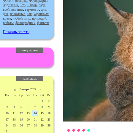
Фото
,
Фотограф
,
Фотографии
,
Художник
,
Это
,
Юмор
,
вкус
,
всей
,
всячина
,
гармонии
,
для
,
дня
,
животные
,
как
,
картинках
,
красе
,
любой
,
мир
,
природой
,
работы
,
фотографиях
,
фэнтези
Показать все теги
популярное
календарь
«
Январь 2022 »
Пн
Вт
Ср
Чт
Пт
Сб
Вс
1
2
3
4
5
6
7
8
9
10
11
12
13
14
15
16
17
18
19
20
21
22
23
24
25
26
27
28
29
30
31