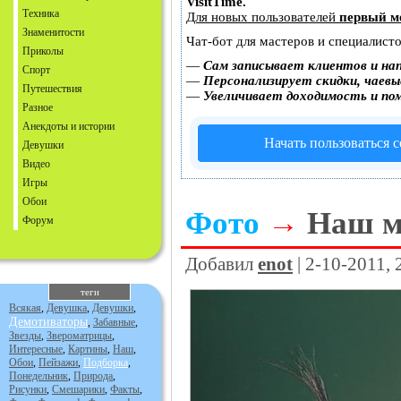
VisitTime.
Техника
Для новых пользователей
первый м
Знаменитости
Чат-бот для мастеров и специалист
Приколы
—
Сам записывает клиентов и на
Спорт
—
Персонализирует скидки, чаевы
Путешествия
—
Увеличивает доходимость и по
Разное
Анекдоты и истории
Начать пользоваться 
Девушки
Видео
Игры
Обои
Фото
→
Наш м
Форум
Добавил
enot
| 2-10-2011,
теги
Всякая
,
Девушка
,
Девушки
,
Демотиваторы
,
Забавные
,
Звезды
,
Звероматрицы
,
Интересные
,
Картины
,
Наш
,
Обои
,
Пейзажи
,
Подборка
,
Понедельник
,
Природа
,
Рисунки
,
Смешарики
,
Факты
,