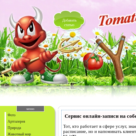
Добавить
статью
меню
Фото
Сервис онлайн-записи на соб
Артгалерея
Тот, кто работает в сфере услуг, зн
Природа
расписание, но и напоминать клие
Животный мир