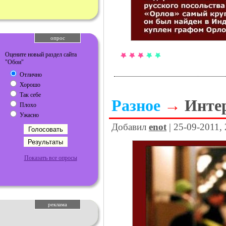
опрос
Оцените новый раздел сайта
"Обои"
Отлично
Хорошо
Так себе
Разное
→
Инте
Плохо
Ужасно
Добавил
enot
| 25-09-2011,
Показать все опросы
реклама