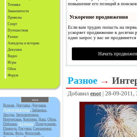
повышение его позиций в поисков
Техника
Знаменитости
Ускорение продвижения
Приколы
Спорт
Если вам трудно попасть на перв
Путешествия
ускоряет продвижение в десятки р
Разное
один запрос у вас не продвинется 
Анекдоты и истории
Девушки
Начать продвижен
Видео
Игры
Обои
Форум
Разное
→
Инте
Добавил
enot
| 28-09-2011,
теги
Всякая
,
Девушка
,
Девушки
,
Демотиваторы
,
Забавные
,
Звезды
,
Звероматрицы
,
Интересные
,
Картины
,
Наш
,
Обои
,
Пейзажи
,
Подборка
,
Понедельник
,
Природа
,
Рисунки
,
Смешарики
,
Факты
,
Фото
,
Фотограф
,