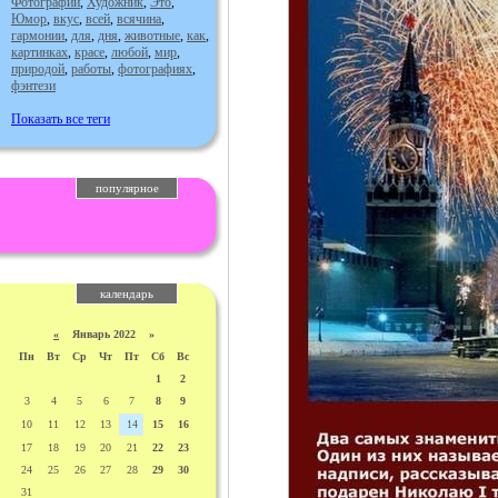
Фотографии
,
Художник
,
Это
,
Юмор
,
вкус
,
всей
,
всячина
,
гармонии
,
для
,
дня
,
животные
,
как
,
картинках
,
красе
,
любой
,
мир
,
природой
,
работы
,
фотографиях
,
фэнтези
Показать все теги
популярное
календарь
«
Январь 2022 »
Пн
Вт
Ср
Чт
Пт
Сб
Вс
1
2
3
4
5
6
7
8
9
10
11
12
13
14
15
16
17
18
19
20
21
22
23
24
25
26
27
28
29
30
31