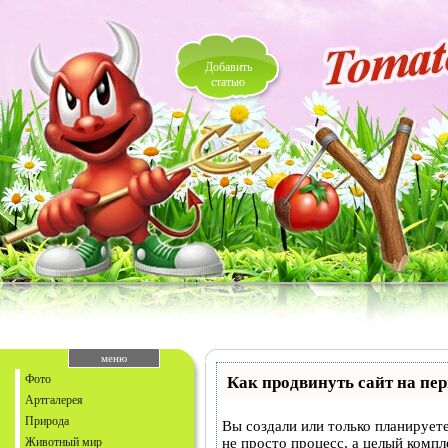
Добавить
статью
меню
Фото
Как продвинуть сайт на пе
Артгалерея
Природа
Вы создали или только планируете
Животный мир
не просто процесс, а целый комп