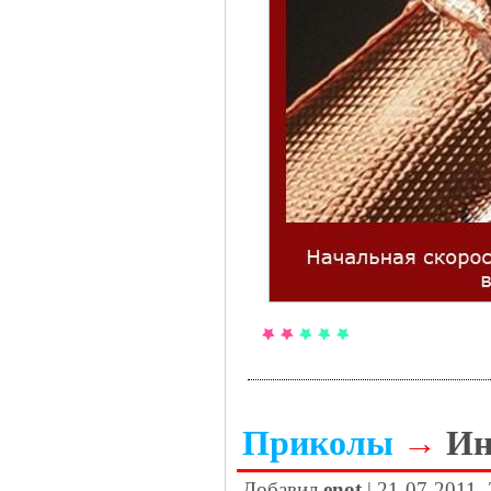
Приколы
→
Ин
Добавил
enot
| 21-07-2011,