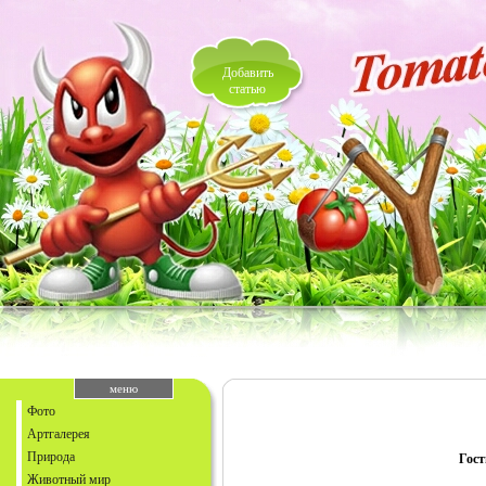
Добавить
статью
меню
Фото
Артгалерея
Природа
Гост
Животный мир