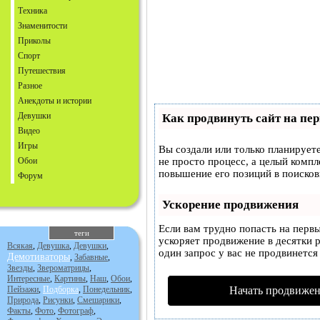
Техника
Знаменитости
Приколы
Спорт
Путешествия
Разное
Анекдоты и истории
Девушки
Как продвинуть сайт на пе
Видео
Игры
Вы создали или только планируете
Обои
не просто процесс, а целый комп
повышение его позиций в поисков
Форум
Ускорение продвижения
Если вам трудно попасть на перв
теги
ускоряет продвижение в десятки р
Всякая
,
Девушка
,
Девушки
,
один запрос у вас не продвинется 
Демотиваторы
,
Забавные
,
Звезды
,
Звероматрицы
,
Интересные
,
Картины
,
Наш
,
Обои
,
Пейзажи
,
Подборка
,
Понедельник
,
Начать продвижен
Природа
,
Рисунки
,
Смешарики
,
Факты
,
Фото
,
Фотограф
,