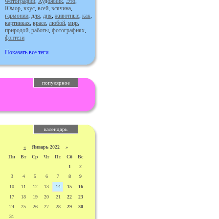
Фотографии
,
Художник
,
Это
,
Юмор
,
вкус
,
всей
,
всячина
,
гармонии
,
для
,
дня
,
животные
,
как
,
картинках
,
красе
,
любой
,
мир
,
природой
,
работы
,
фотографиях
,
фэнтези
Показать все теги
популярное
календарь
«
Январь 2022 »
Пн
Вт
Ср
Чт
Пт
Сб
Вс
1
2
3
4
5
6
7
8
9
10
11
12
13
14
15
16
17
18
19
20
21
22
23
24
25
26
27
28
29
30
31