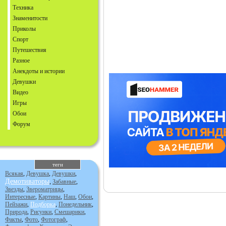
Техника
Знаменитости
Приколы
Спорт
Путешествия
Разное
Анекдоты и истории
Девушки
Видео
Игры
Обои
Форум
теги
Всякая
,
Девушка
,
Девушки
,
Демотиваторы
,
Забавные
,
Звезды
,
Звероматрицы
,
Интересные
,
Картины
,
Наш
,
Обои
,
Пейзажи
,
Подборка
,
Понедельник
,
Природа
,
Рисунки
,
Смешарики
,
Факты
,
Фото
,
Фотограф
,