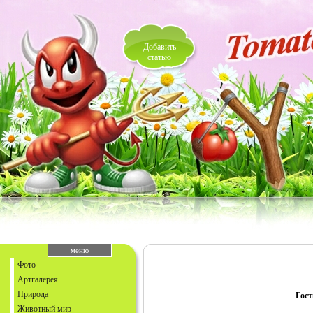
Добавить
статью
меню
Фото
Артгалерея
Природа
Гост
Животный мир