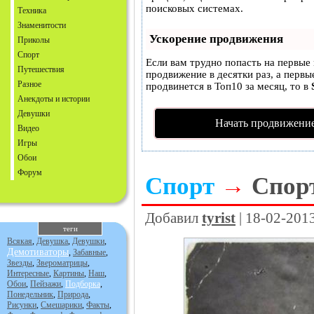
поисковых системах.
Техника
Знаменитости
Ускорение продвижения
Приколы
Спорт
Если вам трудно попасть на первые
Путешествия
продвижение в десятки раз, а первы
Разное
продвинется в Топ10 за месяц, то в
Анекдоты и истории
Девушки
Начать продвижение
Видео
Игры
Обои
Форум
Спорт
→
Спорт
Добавил
tyrist
| 18-02-201
теги
Всякая
,
Девушка
,
Девушки
,
Демотиваторы
,
Забавные
,
Звезды
,
Звероматрицы
,
Интересные
,
Картины
,
Наш
,
Обои
,
Пейзажи
,
Подборка
,
Понедельник
,
Природа
,
Рисунки
,
Смешарики
,
Факты
,