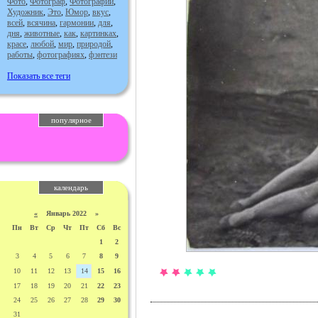
Фото
,
Фотограф
,
Фотографии
,
Художник
,
Это
,
Юмор
,
вкус
,
всей
,
всячина
,
гармонии
,
для
,
дня
,
животные
,
как
,
картинках
,
красе
,
любой
,
мир
,
природой
,
работы
,
фотографиях
,
фэнтези
Показать все теги
популярное
календарь
«
Январь 2022 »
Пн
Вт
Ср
Чт
Пт
Сб
Вс
1
2
3
4
5
6
7
8
9
10
11
12
13
14
15
16
17
18
19
20
21
22
23
24
25
26
27
28
29
30
31