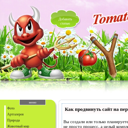
Добавить
статью
меню
Фото
Как продвинуть сайт на пе
Артгалерея
Природа
Вы создали или только планируете
Животный мир
не просто процесс, а целый комп