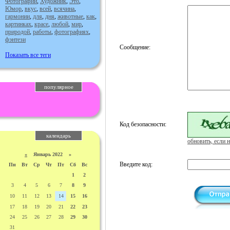
Фотографии
,
Художник
,
Это
,
Юмор
,
вкус
,
всей
,
всячина
,
гармонии
,
для
,
дня
,
животные
,
как
,
картинках
,
красе
,
любой
,
мир
,
природой
,
работы
,
фотографиях
,
фэнтези
Сообщение:
Показать все теги
популярное
Код безопасности:
календарь
обновить, если н
«
Январь 2022 »
Введите код:
Пн
Вт
Ср
Чт
Пт
Сб
Вс
1
2
3
4
5
6
7
8
9
10
11
12
13
14
15
16
17
18
19
20
21
22
23
24
25
26
27
28
29
30
31