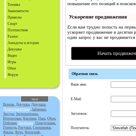
повышение его позиций в поисков
Техника
Знаменитости
Ускорение продвижения
Приколы
Спорт
Если вам трудно попасть на перв
Путешествия
ускоряет продвижение в десятки р
Разное
один запрос у вас не продвинется 
Анекдоты и истории
Девушки
Начать продвижен
Видео
Игры
Обои
Обратная связь
Форум
Ваше имя:
E-Mail:
теги
Всякая
,
Девушка
,
Девушки
,
Демотиваторы
,
Забавные
,
Заголовок:
Звезды
,
Звероматрицы
,
Интересные
,
Картины
,
Наш
,
Обои
,
Пейзажи
,
Подборка
,
Понедельник
,
Природа
,
Рисунки
,
Смешарики
,
Получатель:
Факты
,
Фото
,
Фотограф
,