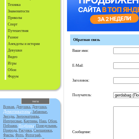
Техника
Знаменитости
Приколы
Спорт
Путешествия
Разное
Обратная связь
Анекдоты и истории
Девушки
Ваше имя:
Видео
Игры
E-Mail:
Обои
Форум
Заголовок:
Получатель:
теги
Всякая
,
Девушка
,
Девушки
,
Демотиваторы
,
Забавные
,
Звезды
,
Звероматрицы
,
Интересные
,
Картины
,
Наш
,
Обои
,
Пейзажи
,
Подборка
,
Понедельник
,
Природа
,
Рисунки
,
Смешарики
,
Сообщение:
Факты
,
Фото
,
Фотограф
,