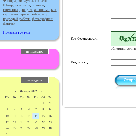
Фотографии
,
Художник
,
Это
,
Юмор
,
вкус
,
всей
,
всячина
,
гармонии
,
для
,
дня
,
животные
,
как
,
картинках
,
красе
,
любой
,
мир
,
природой
,
работы
,
фотографиях
,
фэнтези
Показать все теги
Код безопасности:
обновить, если н
популярное
Введите код:
календарь
«
Январь 2022 »
Пн
Вт
Ср
Чт
Пт
Сб
Вс
1
2
3
4
5
6
7
8
9
10
11
12
13
14
15
16
17
18
19
20
21
22
23
24
25
26
27
28
29
30
31