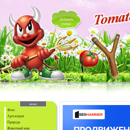
Добавить
статью
меню
Фото
Артгалерея
Природа
Животный мир