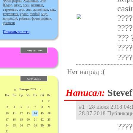
Фотографии
,
Художник
,
Это
,
Юмор
,
вкус
,
всей
,
всячина
,
casi
гармонии
,
для
,
дня
,
животные
,
как
,
картинках
,
красе
,
любой
,
мир
,
????
природой
,
работы
,
фотографиях
,
фэнтези
????
Показать все теги
??? 
????
популярное
????
Нет наград :(
календарь
«
Январь 2022 »
Hаписал:
Steve
Пн
Вт
Ср
Чт
Пт
Сб
Вс
1
2
#1 | 28 июля 2018 04:
3
4
5
6
7
8
9
28.07.2018 Публикаци
10
11
12
13
14
15
16
17
18
19
20
21
22
23
????
24
25
26
27
28
29
30
31