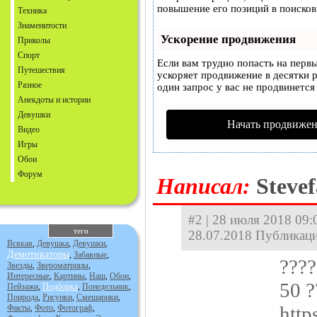
повышение его позиций в поисков
Техника
Знаменитости
Ускорение продвижения
Приколы
Спорт
Если вам трудно попасть на перв
Путешествия
ускоряет продвижение в десятки р
Разное
один запрос у вас не продвинется 
Анекдоты и истории
Девушки
Начать продвижен
Видео
Игры
Обои
Форум
Hаписал:
Steve
#2 | 28 июля 2018 09:
теги
28.07.2018 Публикаци
Всякая
,
Девушка
,
Девушки
,
Демотиваторы
,
Забавные
,
????
Звезды
,
Звероматрицы
,
Интересные
,
Картины
,
Наш
,
Обои
,
50 ?
Пейзажи
,
Подборка
,
Понедельник
,
Природа
,
Рисунки
,
Смешарики
,
http
Факты
,
Фото
,
Фотограф
,