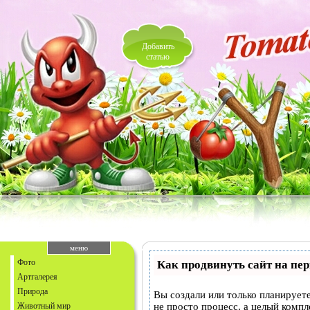
Добавить
статью
меню
Фото
Как продвинуть сайт на пе
Артгалерея
Природа
Вы создали или только планируете
Животный мир
не просто процесс, а целый комп