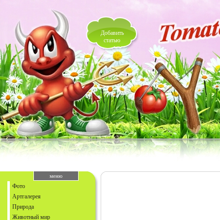
Добавить
статью
меню
Фото
Артгалерея
Природа
Животный мир