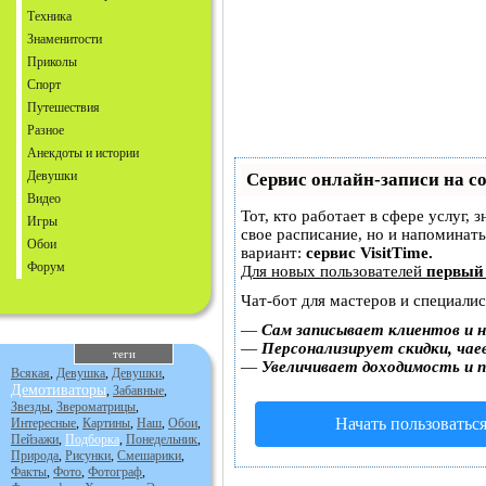
Техника
Знаменитости
Приколы
Спорт
Путешествия
Разное
Анекдоты и истории
Девушки
Сервис онлайн-записи на с
Видео
Тот, кто работает в сфере услуг, 
Игры
свое расписание, но и напоминат
Обои
вариант:
сервис VisitTime.
Форум
Для новых пользователей
первый
Чат-бот для мастеров и специали
—
Сам записывает клиентов и н
—
Персонализирует скидки, чае
теги
—
Увеличивает доходимость и 
Всякая
,
Девушка
,
Девушки
,
Демотиваторы
,
Забавные
,
Звезды
,
Звероматрицы
,
Начать пользоватьс
Интересные
,
Картины
,
Наш
,
Обои
,
Пейзажи
,
Подборка
,
Понедельник
,
Природа
,
Рисунки
,
Смешарики
,
Факты
,
Фото
,
Фотограф
,