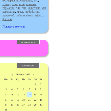
Фотографии
,
Художник
,
Это
,
Юмор
,
вкус
,
всей
,
всячина
,
гармонии
,
для
,
дня
,
животные
,
как
,
картинках
,
красе
,
любой
,
мир
,
природой
,
работы
,
фотографиях
,
фэнтези
Показать все теги
популярное
календарь
«
Январь 2022 »
Пн
Вт
Ср
Чт
Пт
Сб
Вс
1
2
3
4
5
6
7
8
9
10
11
12
13
14
15
16
17
18
19
20
21
22
23
24
25
26
27
28
29
30
31