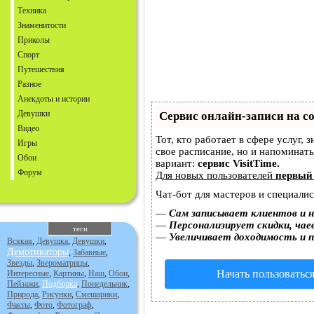
Техника
Знаменитости
Приколы
Спорт
Путешествия
Разное
Анекдоты и истории
Девушки
Сервис онлайн-записи на с
Видео
Тот, кто работает в сфере услуг, 
Игры
свое расписание, но и напоминат
Обои
вариант:
сервис VisitTime.
Форум
Для новых пользователей
первый
Чат-бот для мастеров и специали
—
Сам записывает клиентов и н
—
Персонализирует скидки, чае
теги
—
Увеличивает доходимость и 
Всякая
,
Девушка
,
Девушки
,
Демотиваторы
,
Забавные
,
Звезды
,
Звероматрицы
,
Начать пользоватьс
Интересные
,
Картины
,
Наш
,
Обои
,
Пейзажи
,
Подборка
,
Понедельник
,
Природа
,
Рисунки
,
Смешарики
,
Факты
,
Фото
,
Фотограф
,