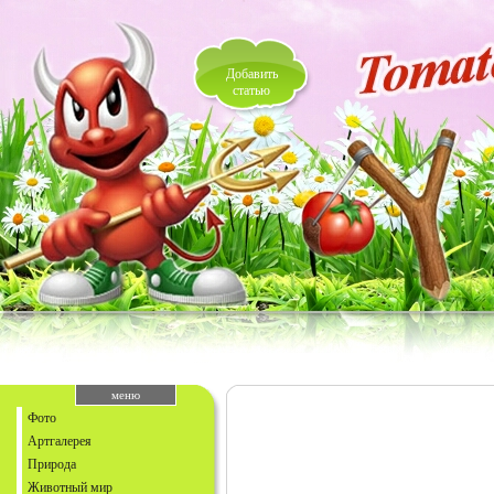
Добавить
статью
меню
Фото
Артгалерея
Природа
Животный мир