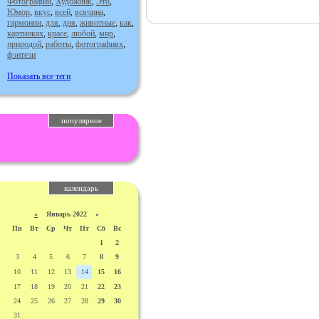
Фотографии
,
Художник
,
Это
,
Юмор
,
вкус
,
всей
,
всячина
,
гармонии
,
для
,
дня
,
животные
,
как
,
картинках
,
красе
,
любой
,
мир
,
природой
,
работы
,
фотографиях
,
фэнтези
Показать все теги
популярное
календарь
«
Январь 2022 »
Пн
Вт
Ср
Чт
Пт
Сб
Вс
1
2
3
4
5
6
7
8
9
10
11
12
13
14
15
16
17
18
19
20
21
22
23
24
25
26
27
28
29
30
31