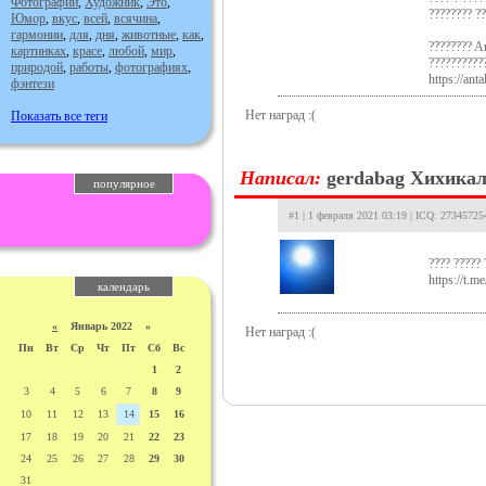
Фотографии
,
Художник
,
Это
,
???????? ??
Юмор
,
вкус
,
всей
,
всячина
,
гармонии
,
для
,
дня
,
животные
,
как
,
???????? An
картинках
,
красе
,
любой
,
мир
,
???????????
природой
,
работы
,
фотографиях
,
https://ant
фэнтези
Нет наград :(
Показать все теги
Hаписал:
gerdabag
Хихика
популярное
#1 | 1 февраля 2021 03:19 | ICQ: 27345725
???? ????? 
https://t.m
календарь
«
Январь 2022 »
Нет наград :(
Пн
Вт
Ср
Чт
Пт
Сб
Вс
1
2
3
4
5
6
7
8
9
10
11
12
13
14
15
16
17
18
19
20
21
22
23
24
25
26
27
28
29
30
31