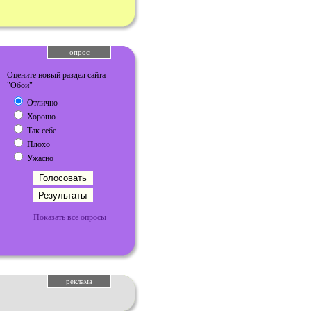
опрос
Оцените новый раздел сайта
"Обои"
Отлично
Хорошо
Так себе
Плохо
Ужасно
Показать все опросы
реклама