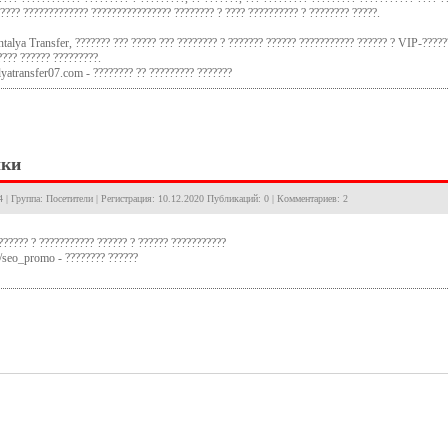
???? ????????????? ???????????????? ???????? ? ???? ?????????? ? ???????? ?????.
talya Transfer, ??????? ??? ????? ??? ???????? ? ??????? ?????? ??????????? ?????? ? VIP-?????
??? ?????? ?????????.
alyatransfer07.com - ???????? ?? ????????? ???????
лки
4 | Группа: Посетители | Регистрация: 10.12.2020 Публикаций: 0 | Комментариев: 2
?????? ? ??????????? ?????? ? ?????? ???????????
e/seo_promo - ???????? ??????