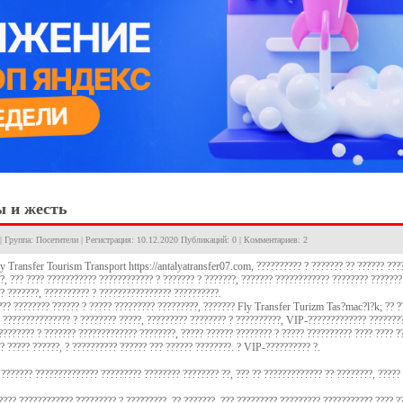
 и жесть
 | Группа: Посетители | Регистрация: 10.12.2020 Публикаций: 0 | Комментариев: 2
y Transfer Tourism Transport https://antalyatransfer07.com, ?????????? ? ??????? ?? ?????? ??
?, ??? ???? ??????????? ???????????? ? ??????? ? ???????, ??????? ???????????? ???????? ???????
? ???????, ?????????? ? ???????????????? ??????????.
?? ???????? ?????? ? ????? ????????? ?????????, ??????? Fly Transfer Turizm Tas?mac?l?k; ?? ??
 ??????????????? ? ???????? ?????, ????????? ???????? ? ??????????, VIP-????????????? ????????
???????? ? ??????? ????????????? ????????, ????? ?????? ???????? ? ????? ?????????? ???? ???? ??
? ????? ??????, ? ?????????? ?????? ??? ?????? ????????. ? VIP-?????????? ?.
 ??????? ?????????????? ????????? ???????? ???????? ??, ??? ?? ????????????? ?? ????????, ?????
???? ???????????? ????????? ? ?????????, ?? ???????, ??? ????????? ????????? ??????????? ???? ?