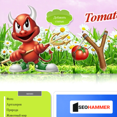
Добавить
статью
меню
Фото
Артгалерея
Природа
Животный мир