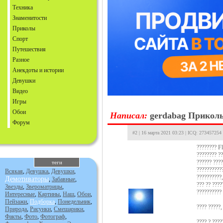
Техника
Знаменитости
Приколы
Спорт
Путешествия
Разное
Анекдоты и истории
Девушки
Видео
Игры
Обои
Hаписал:
gerdabag
Приколы
Форум
#2 | 16 марта 2021 03:23 | ICQ: 273457254
???????? Fl
???????? ??
?????? ????
теги
???????????
Всякая
,
Девушка
,
Девушки
,
??????????,
Демотиваторы
,
Забавные
,
??? ?? ????
Звезды
,
Звероматрицы
,
?????????? 
Интересные
,
Картины
,
Наш
,
Обои
,
Пейзажи
,
Подборка
,
Понедельник
,
???? ?????,
Природа
,
Рисунки
,
Смешарики
,
Факты
,
Фото
,
Фотограф
,
???? ? ????