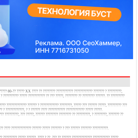
?????? 80-?? ????? XX ???? ?? ???????? ??????????? ???????????? ??????? ? ?????????,
 ? ?????????? ????? ??????????? ?? ??? ?????, ???????? ?? ???????? ??????. ?? ?????????
??? ????????????? ?????? ? ???????????? ????????, ????? ??? ?????? ?????, ????????? ???
? ? ????????????, ? ? ?????? ???? ??????????? ???????????? ????? ?????.
?? ?????????, ??? ?????, ?????? ???????? ???????? ?? ?????????, ? ????????, ??????? ??
 ?? ???? ????????????? ?????? ????? ??????? ? ??? ?????? ??????? ??????????.
?? ????????? ????? ??????, ???? ? ??, ??? ?? ?????? ????????????? ??????????? ?????