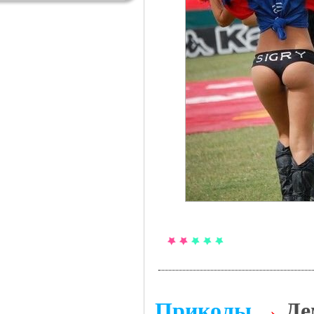
Приколы
→
Де