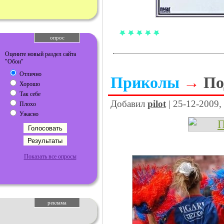
опрос
Оцените новый раздел сайта
"Обои"
Отлично
Приколы
→
По
Хорошо
Так себе
Добавил
pilot
| 25-12-2009,
Плохо
Ужасно
Показать все опросы
реклама