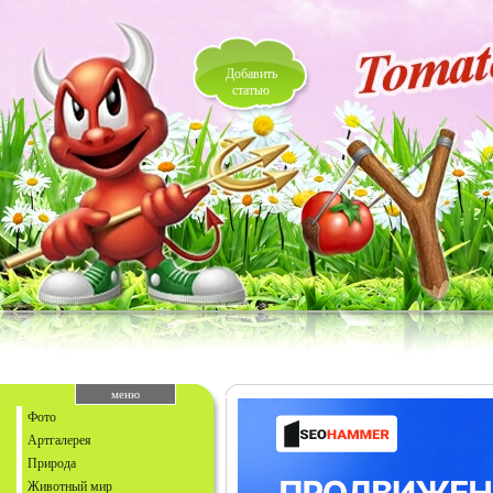
Добавить
статью
меню
Фото
Артгалерея
Природа
Животный мир