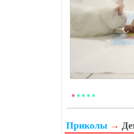
Приколы
→
Де