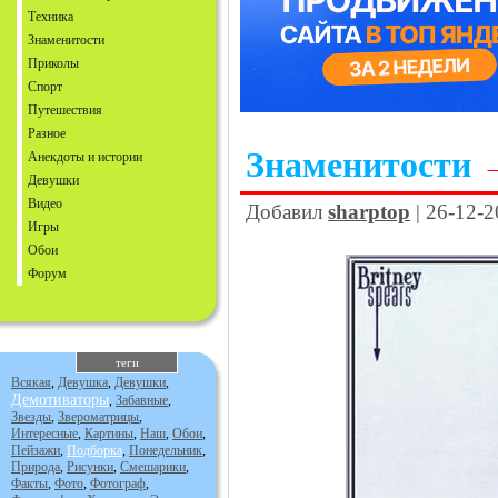
Техника
Знаменитости
Приколы
Спорт
Путешествия
Разное
Знаменитости
Анекдоты и истории
Девушки
Видео
Добавил
sharptop
| 26-12-2
Игры
Обои
Форум
теги
Всякая
,
Девушка
,
Девушки
,
Демотиваторы
,
Забавные
,
Звезды
,
Звероматрицы
,
Интересные
,
Картины
,
Наш
,
Обои
,
Пейзажи
,
Подборка
,
Понедельник
,
Природа
,
Рисунки
,
Смешарики
,
Факты
,
Фото
,
Фотограф
,