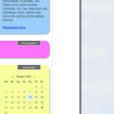
Фотографии
,
Художник
,
Это
,
Юмор
,
вкус
,
всей
,
всячина
,
гармонии
,
для
,
дня
,
животные
,
как
,
картинках
,
красе
,
любой
,
мир
,
природой
,
работы
,
фотографиях
,
фэнтези
Показать все теги
популярное
календарь
«
Январь 2022 »
Пн
Вт
Ср
Чт
Пт
Сб
Вс
1
2
3
4
5
6
7
8
9
10
11
12
13
14
15
16
17
18
19
20
21
22
23
24
25
26
27
28
29
30
31