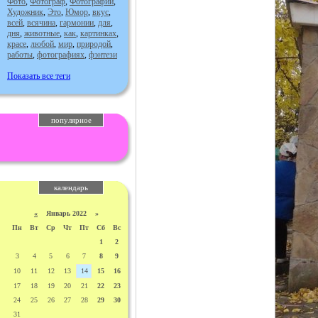
Фото
,
Фотограф
,
Фотографии
,
Художник
,
Это
,
Юмор
,
вкус
,
всей
,
всячина
,
гармонии
,
для
,
дня
,
животные
,
как
,
картинках
,
красе
,
любой
,
мир
,
природой
,
работы
,
фотографиях
,
фэнтези
Показать все теги
популярное
календарь
«
Январь 2022 »
Пн
Вт
Ср
Чт
Пт
Сб
Вс
1
2
3
4
5
6
7
8
9
10
11
12
13
14
15
16
17
18
19
20
21
22
23
24
25
26
27
28
29
30
31