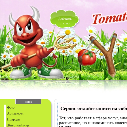
Добавить
статью
меню
Фото
Сервис онлайн-записи на соб
Артгалерея
Тот, кто работает в сфере услуг, зн
Природа
расписание, но и напоминать клие
Животный мир