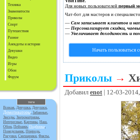
VisitTime.
Техника
Для новых пользователей
первый м
Знаменитости
Чат-бот для мастеров и специалист
Приколы
—
Сам записывает клиентов и на
Спорт
—
Персонализирует скидки, чаевы
Путешествия
—
Увеличивает доходимость и по
Разное
Анекдоты и истории
Начать пользоваться 
Девушки
Видео
Игры
Обои
Приколы
→
Х
Форум
Добавил
enot
| 12-03-2014
теги
Всякая
,
Девушка
,
Девушки
,
Демотиваторы
,
Забавные
,
Звезды
,
Звероматрицы
,
Интересные
,
Картины
,
Наш
,
Обои
,
Пейзажи
,
Подборка
,
Понедельник
,
Природа
,
Рисунки
,
Смешарики
,
Факты
,