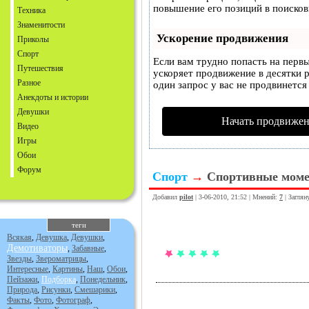
повышение его позиций в поисков
Техника
Знаменитости
Ускорение продвижения
Приколы
Спорт
Если вам трудно попасть на перв
Путешествия
ускоряет продвижение в десятки р
Разное
один запрос у вас не продвинется 
Анекдоты и истории
Девушки
Начать продвижен
Видео
Игры
Обои
Форум
Спорт
→
Спортивные моме
Добавил
pilot
| 3-06-2010, 21:52 | Мнений:
7
| Заглян
теги
Всякая
,
Девушка
,
Девушки
,
Демотиваторы
,
Забавные
,
Звезды
,
Звероматрицы
,
Интересные
,
Картины
,
Наш
,
Обои
,
Пейзажи
,
Подборка
,
Понедельник
,
Природа
,
Рисунки
,
Смешарики
,
Факты
,
Фото
,
Фотограф
,