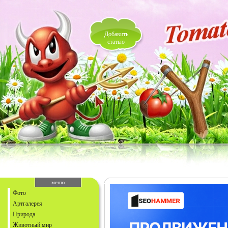
Добавить
статью
меню
Фото
Артгалерея
Природа
Животный мир