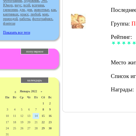
Фотографии
,
Художник
,
Это
,
Юмор
,
вкус
,
всей
,
всячина
,
Последне
гармонии
,
для
,
дня
,
животные
,
как
,
картинках
,
красе
,
любой
,
мир
,
природой
,
работы
,
фотографиях
,
Группа:
П
фэнтези
Показать все теги
Рейтинг:
популярное
Место жит
Список иг
календарь
Награды:
«
Январь 2022 »
Пн
Вт
Ср
Чт
Пт
Сб
Вс
1
2
3
4
5
6
7
8
9
10
11
12
13
14
15
16
17
18
19
20
21
22
23
24
25
26
27
28
29
30
31