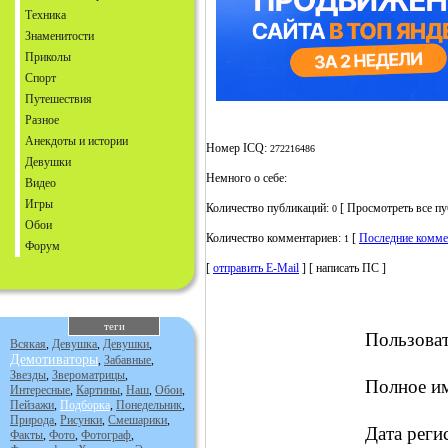
Техника
Знаменитости
Приколы
Спорт
Путешествия
Разное
Анекдоты и истории
Номер ICQ:
272216486
Девушки
Немного о себе:
Видео
Игры
Количество публикаций:
[ Просмотреть все пу
0
Обои
Количество комментариев:
[
Последние комме
1
Форум
[
отправить E-Mail
] [ написать ПС ]
теги
Пользова
Всякая
,
Девушка
,
Девушки
,
Демотиваторы
,
Забавные
,
Звезды
,
Звероматрицы
,
Полное и
Интересные
,
Картины
,
Наш
,
Обои
,
Пейзажи
,
Подборка
,
Понедельник
,
Природа
,
Рисунки
,
Смешарики
,
Дата реги
Факты
,
Фото
,
Фотограф
,