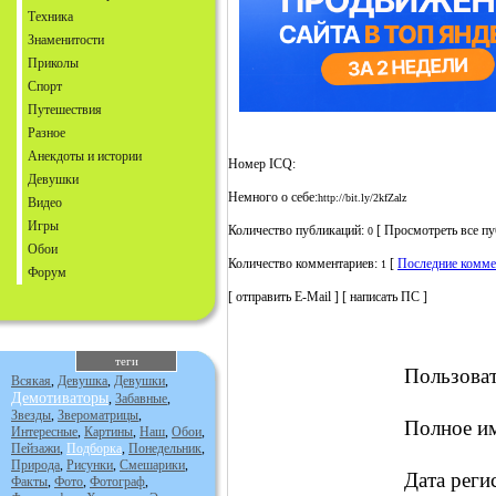
Техника
Знаменитости
Приколы
Спорт
Путешествия
Разное
Анекдоты и истории
Номер ICQ:
Девушки
Немного о себе:
http://bit.ly/2kfZalz
Видео
Игры
Количество публикаций:
[ Просмотреть все пу
0
Обои
Количество комментариев:
[
Последние комме
1
Форум
[ отправить E-Mail ] [ написать ПС ]
теги
Пользова
Всякая
,
Девушка
,
Девушки
,
Демотиваторы
,
Забавные
,
Звезды
,
Звероматрицы
,
Полное и
Интересные
,
Картины
,
Наш
,
Обои
,
Пейзажи
,
Подборка
,
Понедельник
,
Природа
,
Рисунки
,
Смешарики
,
Дата реги
Факты
,
Фото
,
Фотограф
,