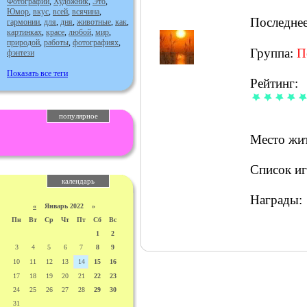
Фотографии
,
Художник
,
Это
,
Юмор
,
вкус
,
всей
,
всячина
,
Последне
гармонии
,
для
,
дня
,
животные
,
как
,
картинках
,
красе
,
любой
,
мир
,
природой
,
работы
,
фотографиях
,
Группа:
П
фэнтези
Показать все теги
Рейтинг:
популярное
Место жит
Список иг
календарь
Награды:
«
Январь 2022 »
Пн
Вт
Ср
Чт
Пт
Сб
Вс
1
2
3
4
5
6
7
8
9
10
11
12
13
14
15
16
17
18
19
20
21
22
23
24
25
26
27
28
29
30
31