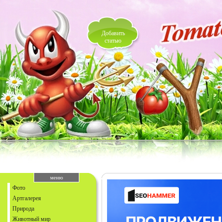
Добавить
статью
меню
Фото
Артгалерея
Природа
Животный мир