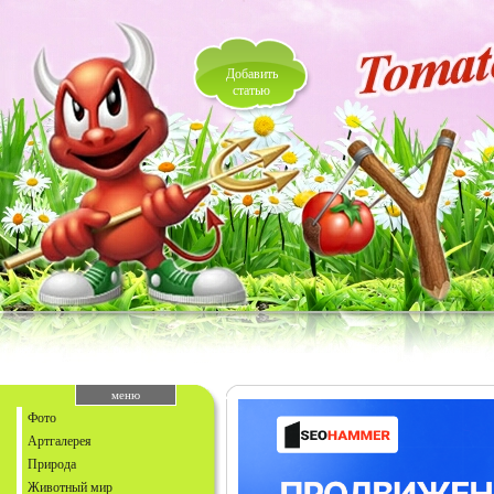
Добавить
статью
меню
Фото
Артгалерея
Природа
Животный мир