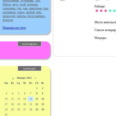
Фотографии
,
Художник
,
Это
,
Юмор
,
вкус
,
всей
,
всячина
,
Рейтинг:
гармонии
,
для
,
дня
,
животные
,
как
,
картинках
,
красе
,
любой
,
мир
,
природой
,
работы
,
фотографиях
,
фэнтези
Место жительств
Показать все теги
Список игнорир
Награды:
популярное
календарь
«
Январь 2022 »
Пн
Вт
Ср
Чт
Пт
Сб
Вс
1
2
3
4
5
6
7
8
9
10
11
12
13
14
15
16
17
18
19
20
21
22
23
24
25
26
27
28
29
30
31