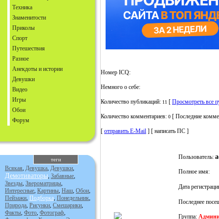
Техника
Знаменитости
Приколы
Спорт
Путешествия
Разное
Анекдоты и истории
Номер ICQ:
Девушки
Немного о себе:
Видео
Игры
Количество публикаций:
[
Просмотреть все 
11
Обои
Количество комментариев:
[ Последние комме
0
Форум
[
отправить E-Mail
] [ написать ПС ]
a
Пользователь:
теги
Всякая
,
Девушка
,
Девушки
,
Полное имя:
Демотиваторы
,
Забавные
,
Звезды
,
Звероматрицы
,
Дата регистраци
Интересные
,
Картины
,
Наш
,
Обои
,
Пейзажи
,
Подборка
,
Понедельник
,
Последнее посе
Природа
,
Рисунки
,
Смешарики
,
Факты
,
Фото
,
Фотограф
,
Группа:
Админи