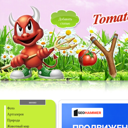
Добавить
статью
меню
Фото
Артгалерея
Природа
Животный мир