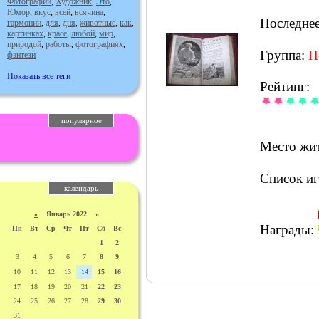
Фотографии
,
Художник
,
Это
,
Юмор
,
вкус
,
всей
,
всячина
,
Последне
гармонии
,
для
,
дня
,
животные
,
как
,
картинках
,
красе
,
любой
,
мир
,
природой
,
работы
,
фотографиях
,
Группа:
П
фэнтези
Показать все теги
Рейтинг:
популярное
Место жит
Список иг
календарь
«
Январь 2022 »
Награды:
Пн
Вт
Ср
Чт
Пт
Сб
Вс
1
2
3
4
5
6
7
8
9
10
11
12
13
14
15
16
17
18
19
20
21
22
23
24
25
26
27
28
29
30
31