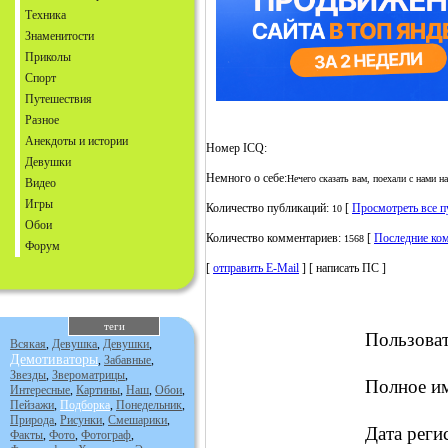
Техника
Знаменитости
Приколы
Спорт
Путешествия
Разное
Анекдоты и истории
Номер ICQ:
Девушки
Немного о себе:
Нечего сказать вам, поехали с нами 
Видео
Игры
Количество публикаций:
[
Просмотреть все 
10
Обои
Количество комментариев:
[
Последние ко
1568
Форум
[
отправить E-Mail
] [ написать ПС ]
теги
Пользова
Всякая
,
Девушка
,
Девушки
,
Демотиваторы
,
Забавные
,
Звезды
,
Звероматрицы
,
Полное и
Интересные
,
Картины
,
Наш
,
Обои
,
Пейзажи
,
Подборка
,
Понедельник
,
Природа
,
Рисунки
,
Смешарики
,
Дата реги
Факты
,
Фото
,
Фотограф
,