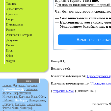
вариант:
сервис VisitTime.
Техника
Для новых пользователей
первый
Знаменитости
Чат-бот для мастеров и специали
Приколы
—
Сам записывает клиентов и н
Спорт
—
Персонализирует скидки, чае
Путешествия
—
Увеличивает доходимость и 
Разное
Анекдоты и истории
Начать пользоватьс
Девушки
Видео
Игры
Обои
Форум
Номер ICQ:
Немного о себе:
Количество публикаций:
[
Просмотреть все 
34
теги
Количество комментариев:
[
Последние ком
127
Всякая
,
Девушка
,
Девушки
,
Демотиваторы
,
Забавные
,
[
отправить E-Mail
] [ написать ПС ]
Звезды
,
Звероматрицы
,
Интересные
,
Картины
,
Наш
,
Обои
,
Пейзажи
,
Подборка
,
Понедельник
,
s
Природа
,
Рисунки
,
Смешарики
,
Пользователь:
Факты
,
Фото
,
Фотограф
,