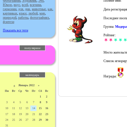
Фотографии
,
Художник
,
Это
,
Полное имя:
Юмор
,
вкус
,
всей
,
всячина
,
гармонии
,
для
,
дня
,
животные
,
как
,
Дата регистраци
картинках
,
красе
,
любой
,
мир
,
природой
,
работы
,
фотографиях
,
Последнее посе
фэнтези
Группа:
Модера
Показать все теги
Рейтинг:
популярное
Место жительств
Список игнорир
календарь
Награды:
«
Январь 2022 »
Пн
Вт
Ср
Чт
Пт
Сб
Вс
1
2
3
4
5
6
7
8
9
10
11
12
13
14
15
16
17
18
19
20
21
22
23
24
25
26
27
28
29
30
31