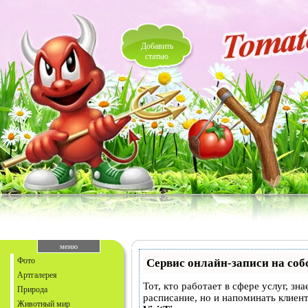
Добавить
статью
меню
Фото
Сервис онлайн-записи на соб
Артгалерея
Тот, кто работает в сфере услуг, зн
Природа
расписание, но и напоминать клие
Животный мир