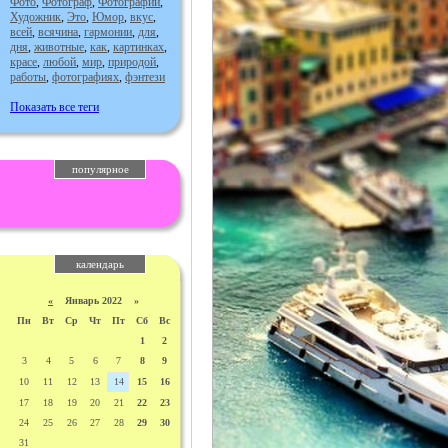
Фото
,
Фотограф
,
Фотографии
,
Художник
,
Это
,
Юмор
,
вкус
,
всей
,
всячина
,
гармонии
,
для
,
дня
,
животные
,
как
,
картинках
,
красе
,
любой
,
мир
,
природой
,
работы
,
фотографиях
,
фэнтези
Показать все теги
популярное
календарь
«
Январь 2022 »
Пн
Вт
Ср
Чт
Пт
Сб
Вс
1
2
3
4
5
6
7
8
9
10
11
12
13
14
15
16
17
18
19
20
21
22
23
24
25
26
27
28
29
30
31