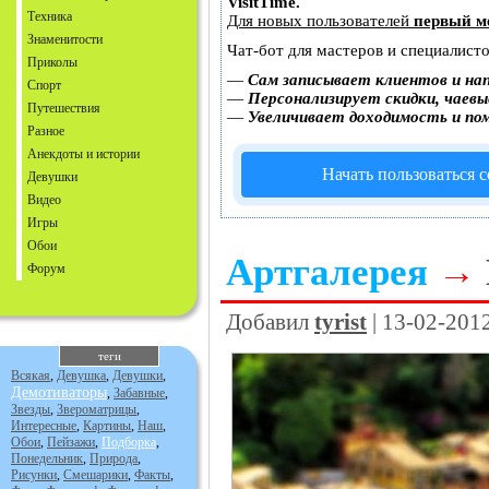
VisitTime.
Техника
Для новых пользователей
первый м
Знаменитости
Чат-бот для мастеров и специалист
Приколы
—
Сам записывает клиентов и на
Спорт
—
Персонализирует скидки, чаевы
Путешествия
—
Увеличивает доходимость и по
Разное
Анекдоты и истории
Начать пользоваться 
Девушки
Видео
Игры
Обои
Артгалерея
→
Форум
Добавил
tyrist
| 13-02-201
теги
Всякая
,
Девушка
,
Девушки
,
Демотиваторы
,
Забавные
,
Звезды
,
Звероматрицы
,
Интересные
,
Картины
,
Наш
,
Обои
,
Пейзажи
,
Подборка
,
Понедельник
,
Природа
,
Рисунки
,
Смешарики
,
Факты
,