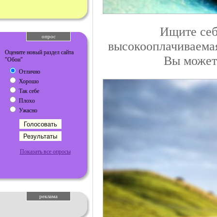
Ищите себ
опрос
высокооплачиваема
Оцените новый раздел сайта
Вы можете
"Обои"
Отлично
Хорошо
Так себе
Плохо
Ужасно
Показать все опросы
реклама