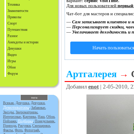
вариант:
сервис VisitTime.
Техника
Для новых пользователей
первый
Знаменитости
Чат-бот для мастеров и специали
Приколы
—
Сам записывает клиентов и н
Спорт
—
Персонализирует скидки, чае
Путешествия
—
Увеличивает доходимость и 
Разное
Анекдоты и истории
Начать пользоватьс
Девушки
Видео
Игры
Обои
Артгалерея
→
Форум
Добавил
enot
| 2-05-2010, 
теги
Всякая
,
Девушка
,
Девушки
,
Демотиваторы
,
Забавные
,
Звезды
,
Звероматрицы
,
Интересные
,
Картины
,
Наш
,
Обои
,
Пейзажи
,
Подборка
,
Понедельник
,
Природа
,
Рисунки
,
Смешарики
,
Факты
,
Фото
,
Фотограф
,