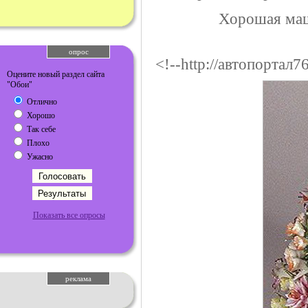
Хорошая маш
опрос
<!--http://автопортал7
Оцените новый раздел сайта
"Обои"
Отлично
Хорошо
Так себе
Плохо
Ужасно
Показать все опросы
реклама