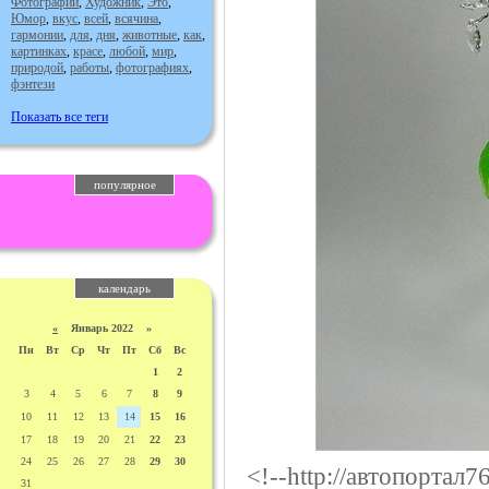
Фотографии
,
Художник
,
Это
,
Юмор
,
вкус
,
всей
,
всячина
,
гармонии
,
для
,
дня
,
животные
,
как
,
картинках
,
красе
,
любой
,
мир
,
природой
,
работы
,
фотографиях
,
фэнтези
Показать все теги
популярное
календарь
«
Январь 2022 »
Пн
Вт
Ср
Чт
Пт
Сб
Вс
1
2
3
4
5
6
7
8
9
10
11
12
13
14
15
16
17
18
19
20
21
22
23
24
25
26
27
28
29
30
<!--http://автопортал7
31