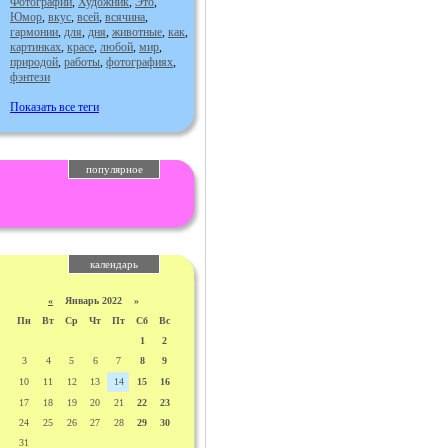
Фотографии
,
Художник
,
Это
,
Юмор
,
вкус
,
всей
,
всячина
,
гармонии
,
для
,
дня
,
животные
,
как
,
картинках
,
красе
,
любой
,
мир
,
природой
,
работы
,
фотографиях
,
фэнтези
Показать все теги
популярное
календарь
«
Январь 2022 »
Пн
Вт
Ср
Чт
Пт
Сб
Вс
1
2
3
4
5
6
7
8
9
10
11
12
13
14
15
16
17
18
19
20
21
22
23
24
25
26
27
28
29
30
31