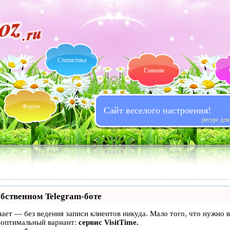
Статистика
Главная
Форум
Сайт веселого настроения!
ресурс дл
обственном Telegram-боте
 знает — без ведения записи клиентов никуда. Мало того, что нужно
 оптимальный вариант:
сервис VisitTime.