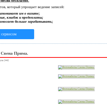
 месяц бесплатно
.
стов, который упрощает ведение записей:
апоминает им о визите;
вые, кэшбэк и предоплаты;
помогает больше зарабатывать;
я сервисом
 Свена Прима.
нули 2442