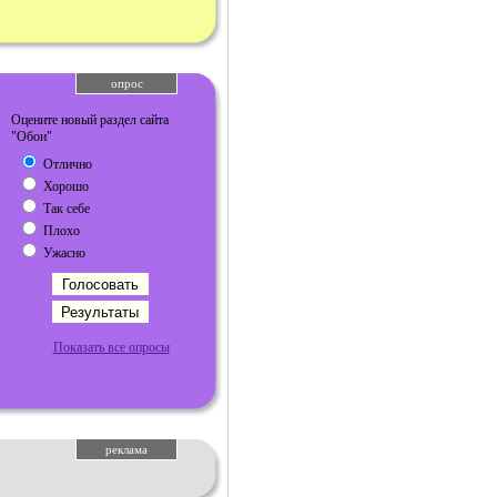
опрос
Оцените новый раздел сайта
"Обои"
Отлично
Хорошо
Так себе
Плохо
Ужасно
Показать все опросы
реклама