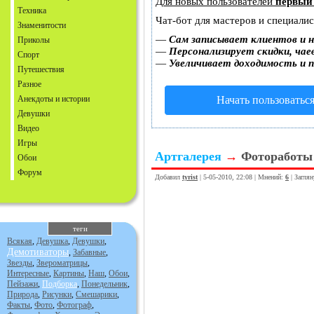
Для новых пользователей
первый
Техника
Чат-бот для мастеров и специали
Знаменитости
—
Сам записывает клиентов и н
Приколы
—
Персонализирует скидки, чае
Спорт
—
Увеличивает доходимость и 
Путешествия
Разное
Анекдоты и истории
Начать пользоватьс
Девушки
Видео
Игры
Артгалерея
→
Фотоработы
Обои
Форум
Добавил
tyrist
| 5-05-2010, 22:08 | Мнений:
6
| Загля
теги
Всякая
,
Девушка
,
Девушки
,
Демотиваторы
,
Забавные
,
Звезды
,
Звероматрицы
,
Интересные
,
Картины
,
Наш
,
Обои
,
Пейзажи
,
Подборка
,
Понедельник
,
Природа
,
Рисунки
,
Смешарики
,
Факты
,
Фото
,
Фотограф
,