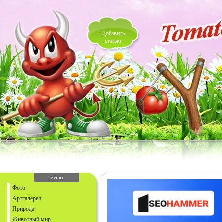
Добавить
статью
меню
Фото
Артгалерея
Природа
Животный мир