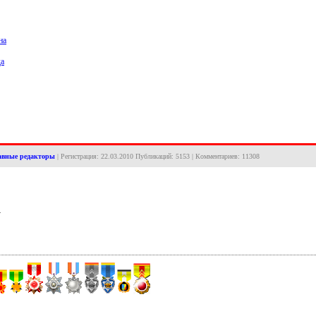
на
да
авные редакторы
| Регистрация: 22.03.2010 Публикаций: 5153 | Комментариев: 11308
.