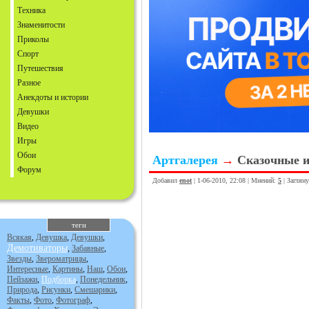
Техника
Знаменитости
Приколы
Спорт
Путешествия
Разное
Анекдоты и истории
Девушки
Видео
Игры
Обои
Артгалерея
→
Сказочные 
Форум
Добавил
enot
| 1-06-2010, 22:08 | Мнений:
5
| Заглян
теги
Всякая
,
Девушка
,
Девушки
,
Демотиваторы
,
Забавные
,
Звезды
,
Звероматрицы
,
Интересные
,
Картины
,
Наш
,
Обои
,
Пейзажи
,
Подборка
,
Понедельник
,
Природа
,
Рисунки
,
Смешарики
,
Факты
,
Фото
,
Фотограф
,