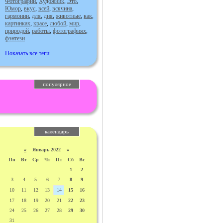
Фотографии
,
Художник
,
Это
,
Юмор
,
вкус
,
всей
,
всячина
,
гармонии
,
для
,
дня
,
животные
,
как
,
картинках
,
красе
,
любой
,
мир
,
природой
,
работы
,
фотографиях
,
фэнтези
Показать все теги
популярное
календарь
«
Январь 2022 »
Пн
Вт
Ср
Чт
Пт
Сб
Вс
1
2
3
4
5
6
7
8
9
10
11
12
13
14
15
16
17
18
19
20
21
22
23
24
25
26
27
28
29
30
31