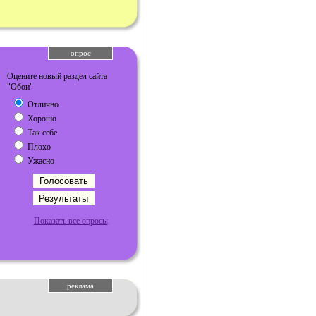
опрос
Оцените новый раздел сайта
"Обои"
Отлично
Хорошо
Так себе
Плохо
Ужасно
Показать все опросы
реклама