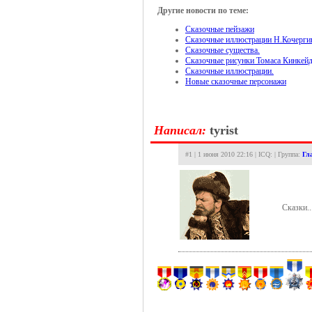
Другие новости по теме:
Сказочные пейзажи
Сказочные иллюстрации Н.Кочерги
Сказочные существа.
Сказочные рисунки Томаса Кинкей
Сказочные иллюстрации.
Новые сказочные персонажи
Hаписал:
tyrist
#1 | 1 июня 2010 22:16 | ICQ: | Группа:
Гл
Сказки..