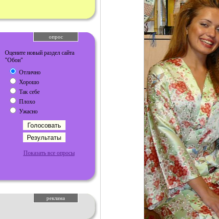
опрос
Оцените новый раздел сайта
"Обои"
Отлично
Хорошо
Так себе
Плохо
Ужасно
Показать все опросы
реклама