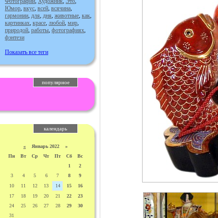
Фотографии
,
Художник
,
Это
,
Юмор
,
вкус
,
всей
,
всячина
,
гармонии
,
для
,
дня
,
животные
,
как
,
картинках
,
красе
,
любой
,
мир
,
природой
,
работы
,
фотографиях
,
фэнтези
Показать все теги
популярное
календарь
«
Январь 2022 »
Пн
Вт
Ср
Чт
Пт
Сб
Вс
1
2
3
4
5
6
7
8
9
10
11
12
13
14
15
16
17
18
19
20
21
22
23
24
25
26
27
28
29
30
31