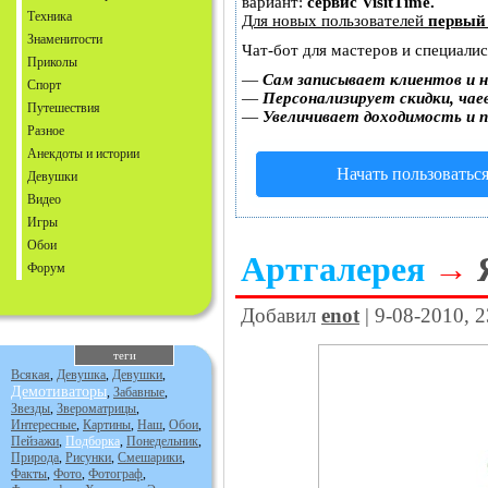
вариант:
сервис VisitTime.
Техника
Для новых пользователей
первый
Знаменитости
Чат-бот для мастеров и специали
Приколы
—
Сам записывает клиентов и н
Спорт
—
Персонализирует скидки, чае
Путешествия
—
Увеличивает доходимость и 
Разное
Анекдоты и истории
Начать пользоватьс
Девушки
Видео
Игры
Обои
Артгалерея
→
Форум
Добавил
enot
| 9-08-2010, 
теги
Всякая
,
Девушка
,
Девушки
,
Демотиваторы
,
Забавные
,
Звезды
,
Звероматрицы
,
Интересные
,
Картины
,
Наш
,
Обои
,
Пейзажи
,
Подборка
,
Понедельник
,
Природа
,
Рисунки
,
Смешарики
,
Факты
,
Фото
,
Фотограф
,