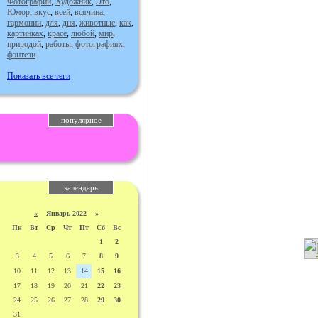
Фотографии
,
Художник
,
Это
,
Юмор
,
вкус
,
всей
,
всячина
,
гармонии
,
для
,
дня
,
животные
,
как
,
картинках
,
красе
,
любой
,
мир
,
природой
,
работы
,
фотографиях
,
фэнтези
Показать все теги
популярное
календарь
«
Январь 2022 »
Пн
Вт
Ср
Чт
Пт
Сб
Вс
1
2
3
4
5
6
7
8
9
10
11
12
13
14
15
16
17
18
19
20
21
22
23
24
25
26
27
28
29
30
31