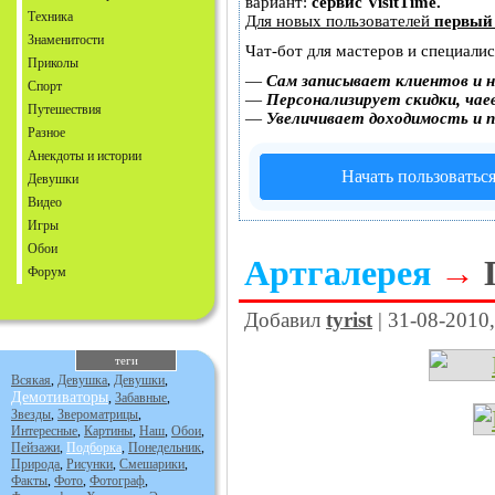
вариант:
сервис VisitTime.
Техника
Для новых пользователей
первый
Знаменитости
Чат-бот для мастеров и специали
Приколы
—
Сам записывает клиентов и н
Спорт
—
Персонализирует скидки, чае
Путешествия
—
Увеличивает доходимость и 
Разное
Анекдоты и истории
Начать пользоватьс
Девушки
Видео
Игры
Обои
Артгалерея
→
Форум
Добавил
tyrist
| 31-08-2010
теги
Всякая
,
Девушка
,
Девушки
,
Демотиваторы
,
Забавные
,
Звезды
,
Звероматрицы
,
Интересные
,
Картины
,
Наш
,
Обои
,
Пейзажи
,
Подборка
,
Понедельник
,
Природа
,
Рисунки
,
Смешарики
,
Факты
,
Фото
,
Фотограф
,