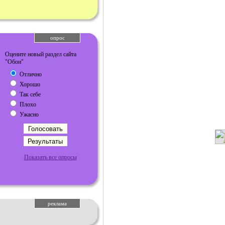
опрос
Оцените новый раздел сайта
"Обои"
Отлично
Хорошо
Так себе
Плохо
Ужасно
Показать все опросы
реклама