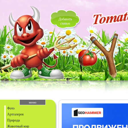
Добавить
статью
меню
Фото
Артгалерея
Природа
Животный мир