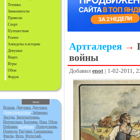
Техника
Знаменитости
Приколы
Спорт
Путешествия
Разное
Артгалерея
→
Анекдоты и истории
Девушки
войны
Видео
Игры
Добавил
enot
| 1-02-2011, 
Обои
Форум
теги
Всякая
,
Девушка
,
Девушки
,
Демотиваторы
,
Забавные
,
Звезды
,
Звероматрицы
,
Интересные
,
Картины
,
Наш
,
Обои
,
Пейзажи
,
Подборка
,
Понедельник
,
Природа
,
Рисунки
,
Смешарики
,
Факты
,
Фото
,
Фотограф
,