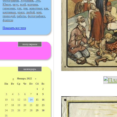
Фотографии
,
Художник
,
Это
,
Юмор
,
вкус
,
всей
,
всячина
,
гармонии
,
для
,
дня
,
животные
,
как
,
картинках
,
красе
,
любой
,
мир
,
природой
,
работы
,
фотографиях
,
фэнтези
Показать все теги
популярное
календарь
«
Январь 2022 »
Пн
Вт
Ср
Чт
Пт
Сб
Вс
1
2
3
4
5
6
7
8
9
10
11
12
13
14
15
16
17
18
19
20
21
22
23
24
25
26
27
28
29
30
31