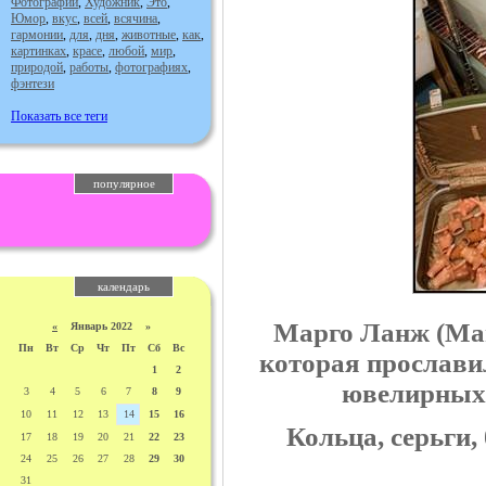
Фотографии
,
Художник
,
Это
,
Юмор
,
вкус
,
всей
,
всячина
,
гармонии
,
для
,
дня
,
животные
,
как
,
картинках
,
красе
,
любой
,
мир
,
природой
,
работы
,
фотографиях
,
фэнтези
Показать все теги
популярное
календарь
Марго Ланж (Mar
«
Январь 2022 »
Пн
Вт
Ср
Чт
Пт
Сб
Вс
которая прослави
1
2
ювелирных 
3
4
5
6
7
8
9
10
11
12
13
14
15
16
Кольца, серьги,
17
18
19
20
21
22
23
24
25
26
27
28
29
30
31