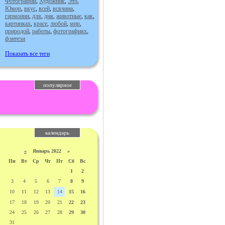
Фотографии
,
Художник
,
Это
,
Юмор
,
вкус
,
всей
,
всячина
,
гармонии
,
для
,
дня
,
животные
,
как
,
картинках
,
красе
,
любой
,
мир
,
природой
,
работы
,
фотографиях
,
фэнтези
Показать все теги
популярное
календарь
«
Январь 2022 »
Пн
Вт
Ср
Чт
Пт
Сб
Вс
1
2
3
4
5
6
7
8
9
10
11
12
13
14
15
16
17
18
19
20
21
22
23
24
25
26
27
28
29
30
31