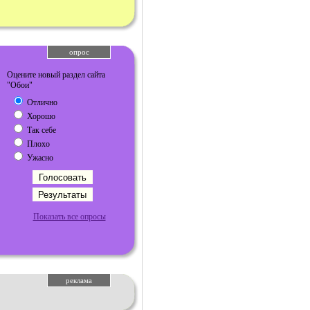
опрос
Оцените новый раздел сайта
"Обои"
Отлично
Хорошо
Так себе
Плохо
Ужасно
Показать все опросы
реклама