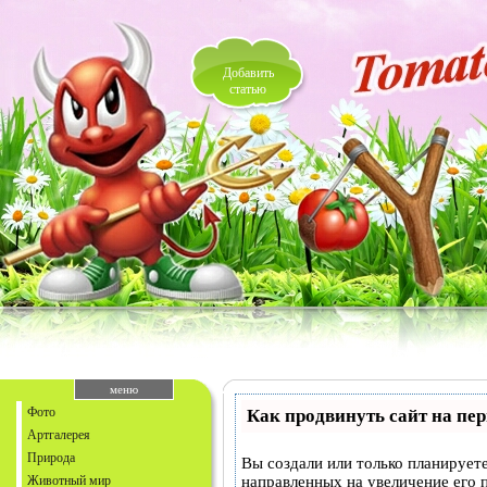
Добавить
статью
меню
Фото
Как продвинуть сайт на пе
Артгалерея
Природа
Вы создали или только планируете
Животный мир
направленных на увеличение его 