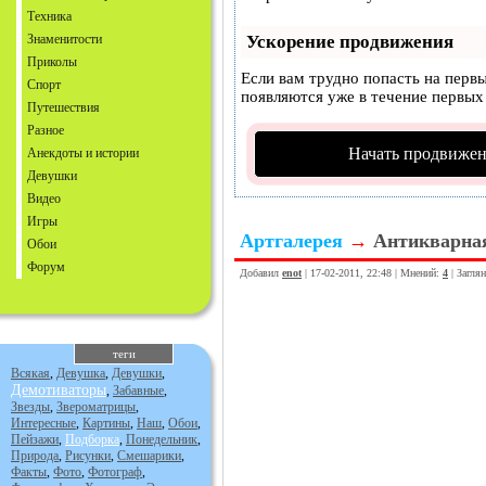
Техника
Знаменитости
Ускорение продвижения
Приколы
Если вам трудно попасть на перв
Спорт
появляются уже в течение первых 
Путешествия
Разное
Начать продвижен
Анекдоты и истории
Девушки
Видео
Игры
Артгалерея
→
Антикварная
Обои
Форум
Добавил
enot
| 17-02-2011, 22:48 | Мнений:
4
| Загля
теги
Всякая
,
Девушка
,
Девушки
,
Демотиваторы
,
Забавные
,
Звезды
,
Звероматрицы
,
Интересные
,
Картины
,
Наш
,
Обои
,
Пейзажи
,
Подборка
,
Понедельник
,
Природа
,
Рисунки
,
Смешарики
,
Факты
,
Фото
,
Фотограф
,