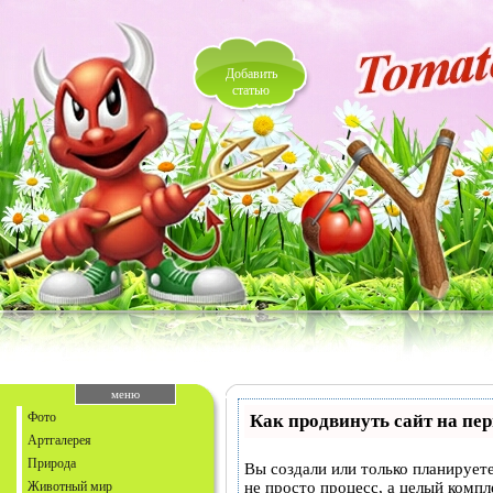
Добавить
статью
меню
Фото
Как продвинуть сайт на пе
Артгалерея
Природа
Вы создали или только планируете
Животный мир
не просто процесс, а целый комп