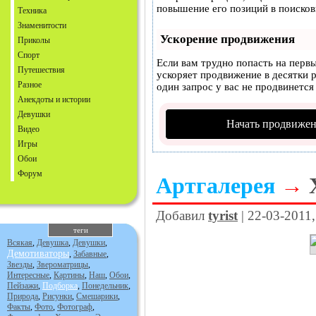
повышение его позиций в поисков
Техника
Знаменитости
Ускорение продвижения
Приколы
Спорт
Если вам трудно попасть на перв
Путешествия
ускоряет продвижение в десятки р
Разное
один запрос у вас не продвинется 
Анекдоты и истории
Девушки
Начать продвижен
Видео
Игры
Обои
Форум
Артгалерея
→
Добавил
tyrist
| 22-03-2011
теги
Всякая
,
Девушка
,
Девушки
,
Демотиваторы
,
Забавные
,
Звезды
,
Звероматрицы
,
Интересные
,
Картины
,
Наш
,
Обои
,
Пейзажи
,
Подборка
,
Понедельник
,
Природа
,
Рисунки
,
Смешарики
,
Факты
,
Фото
,
Фотограф
,