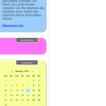
Фотографии
,
Художник
,
Это
,
Юмор
,
вкус
,
всей
,
всячина
,
гармонии
,
для
,
дня
,
животные
,
как
,
картинках
,
красе
,
любой
,
мир
,
природой
,
работы
,
фотографиях
,
фэнтези
Показать все теги
популярное
календарь
«
Январь 2022 »
Пн
Вт
Ср
Чт
Пт
Сб
Вс
1
2
3
4
5
6
7
8
9
10
11
12
13
14
15
16
17
18
19
20
21
22
23
24
25
26
27
28
29
30
31