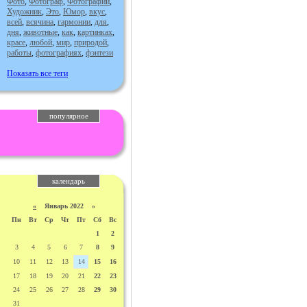
Фото
,
Фотограф
,
Фотографии
,
Художник
,
Это
,
Юмор
,
вкус
,
всей
,
всячина
,
гармонии
,
для
,
дня
,
животные
,
как
,
картинках
,
красе
,
любой
,
мир
,
природой
,
работы
,
фотографиях
,
фэнтези
Показать все теги
популярное
календарь
«
Январь 2022 »
Пн
Вт
Ср
Чт
Пт
Сб
Вс
1
2
3
4
5
6
7
8
9
10
11
12
13
14
15
16
17
18
19
20
21
22
23
24
25
26
27
28
29
30
31