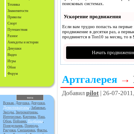
поисковых системах.
Техника
Знаменитости
Ускорение продвижения
Приколы
Спорт
Если вам трудно попасть на первые
Путешествия
продвижение в десятки раз, а первы
Разное
продвинется в Топ10 за месяц, то в
Анекдоты и истории
Девушки
Начать продвижение
Видео
Игры
Обои
Форум
Артгалерея
→
Добавил
pilot
| 26-07-2011
теги
Всякая
,
Девушка
,
Девушки
,
Демотиваторы
,
Забавные
,
Звезды
,
Звероматрицы
,
Интересные
,
Картины
,
Наш
,
Обои
,
Пейзажи
,
Подборка
,
Понедельник
,
Природа
,
Рисунки
,
Смешарики
,
Факты
,