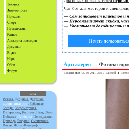
Для новых пользователей
первый
Техника
Чат-бот для мастеров и специали
Знаменитости
—
Сам записывает клиентов и н
Приколы
—
Персонализирует скидки, чае
Спорт
—
Увеличивает доходимость и 
Путешествия
Разное
Анекдоты и истории
Начать пользоватьс
Девушки
Видео
Игры
Артгалерея
→
Фотонатюрм
Обои
Форум
Добавил
enot
| 20-09-2011, 23:51 | Мнений:
4
| Загля
теги
Всякая
,
Девушка
,
Девушки
,
Демотиваторы
,
Забавные
,
Звезды
,
Звероматрицы
,
Интересные
,
Картины
,
Наш
,
Обои
,
Пейзажи
,
Подборка
,
Понедельник
,
Природа
,
Рисунки
,
Смешарики
,
Факты
,
Фото
,
Фотограф
,