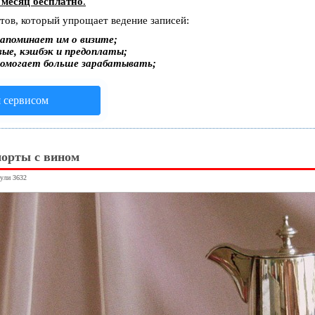
 месяц бесплатно
.
стов, который упрощает ведение записей:
апоминает им о визите;
вые, кэшбэк и предоплаты;
помогает больше зарабатывать;
я сервисом
орты с вином
нули 3632