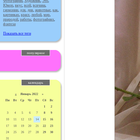
Фотографии
,
Художник
,
Это
,
Юмор
,
вкус
,
всей
,
всячина
,
гармонии
,
для
,
дня
,
животные
,
как
,
картинках
,
красе
,
любой
,
мир
,
природой
,
работы
,
фотографиях
,
фэнтези
Показать все теги
популярное
календарь
«
Январь 2022 »
Пн
Вт
Ср
Чт
Пт
Сб
Вс
1
2
3
4
5
6
7
8
9
10
11
12
13
14
15
16
17
18
19
20
21
22
23
24
25
26
27
28
29
30
31