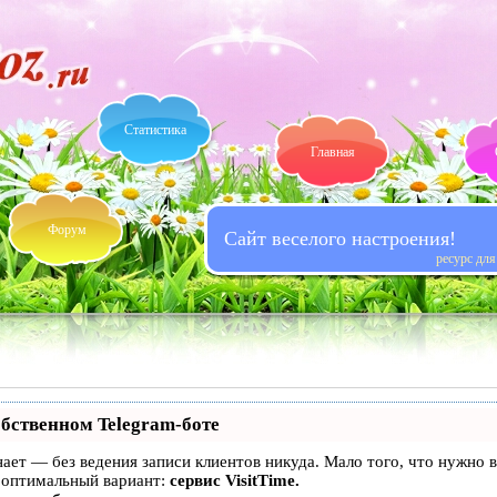
Статистика
Главная
Форум
Сайт веселого настроения!
ресурс дл
обственном Telegram-боте
 знает — без ведения записи клиентов никуда. Мало того, что нужно
 оптимальный вариант:
сервис VisitTime.