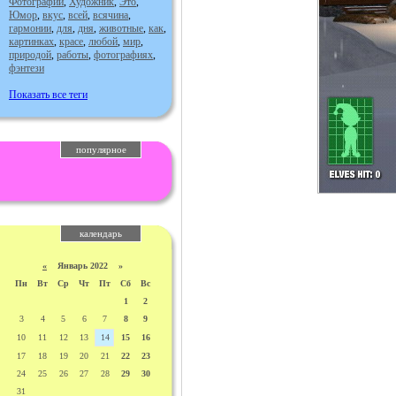
Фотографии
,
Художник
,
Это
,
Юмор
,
вкус
,
всей
,
всячина
,
гармонии
,
для
,
дня
,
животные
,
как
,
картинках
,
красе
,
любой
,
мир
,
природой
,
работы
,
фотографиях
,
фэнтези
Показать все теги
популярное
календарь
«
Январь 2022 »
Пн
Вт
Ср
Чт
Пт
Сб
Вс
1
2
3
4
5
6
7
8
9
10
11
12
13
14
15
16
17
18
19
20
21
22
23
24
25
26
27
28
29
30
31