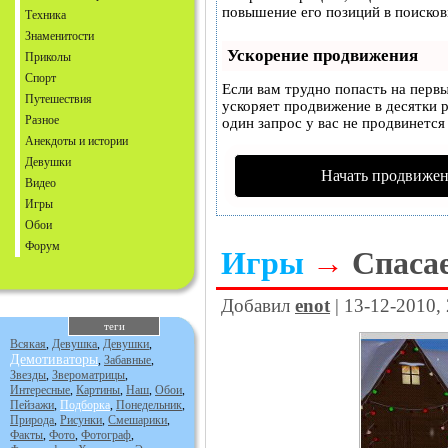
повышение его позиций в поисков
Техника
Знаменитости
Ускорение продвижения
Приколы
Спорт
Если вам трудно попасть на перв
Путешествия
ускоряет продвижение в десятки р
Разное
один запрос у вас не продвинется 
Анекдоты и истории
Девушки
Начать продвижен
Видео
Игры
Обои
Форум
Игры
→
Спаса
Добавил
enot
| 13-12-2010,
теги
Всякая
,
Девушка
,
Девушки
,
Демотиваторы
,
Забавные
,
Звезды
,
Звероматрицы
,
Интересные
,
Картины
,
Наш
,
Обои
,
Пейзажи
,
Подборка
,
Понедельник
,
Природа
,
Рисунки
,
Смешарики
,
Факты
,
Фото
,
Фотограф
,