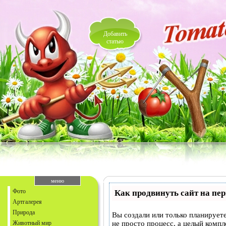
Добавить
статью
меню
Фото
Как продвинуть сайт на пе
Артгалерея
Природа
Вы создали или только планируете
Животный мир
не просто процесс, а целый комп