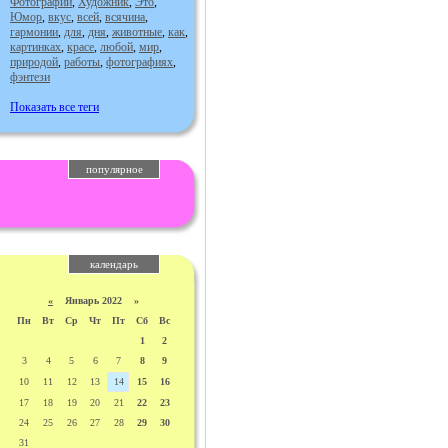
Фотографии
,
Художник
,
Это
,
Юмор
,
вкус
,
всей
,
всячина
,
гармонии
,
для
,
дня
,
животные
,
как
,
картинках
,
красе
,
любой
,
мир
,
природой
,
работы
,
фотографиях
,
фэнтези
Показать все теги
популярное
календарь
«
Январь 2022 »
Пн
Вт
Ср
Чт
Пт
Сб
Вс
1
2
3
4
5
6
7
8
9
10
11
12
13
14
15
16
17
18
19
20
21
22
23
24
25
26
27
28
29
30
31