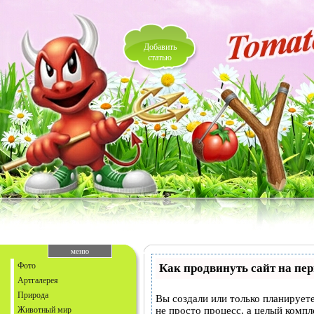
Добавить
статью
меню
Фото
Как продвинуть сайт на пе
Артгалерея
Природа
Вы создали или только планируете
Животный мир
не просто процесс, а целый комп