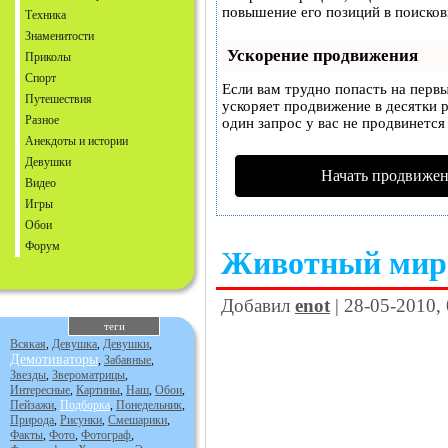
повышение его позиций в поисков
Техника
Знаменитости
Ускорение продвижения
Приколы
Спорт
Если вам трудно попасть на перв
Путешествия
ускоряет продвижение в десятки р
Разное
один запрос у вас не продвинется 
Анекдоты и истории
Девушки
Начать продвижен
Видео
Игры
Обои
Форум
Животный мир
Добавил
enot
| 28-05-2010,
теги
Всякая
,
Девушка
,
Девушки
,
Демотиваторы
,
Забавные
,
Звезды
,
Звероматрицы
,
Интересные
,
Картины
,
Наш
,
Обои
,
Пейзажи
,
Подборка
,
Понедельник
,
Природа
,
Рисунки
,
Смешарики
,
Факты
,
Фото
,
Фотограф
,