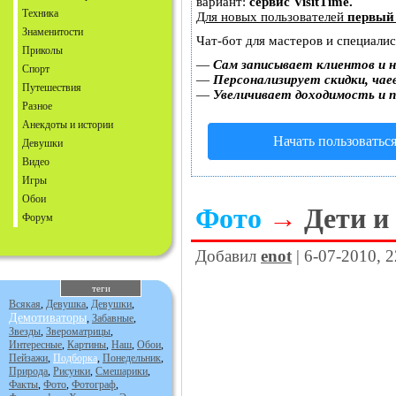
вариант:
сервис VisitTime.
Техника
Для новых пользователей
первый
Знаменитости
Чат-бот для мастеров и специали
Приколы
—
Сам записывает клиентов и н
Спорт
—
Персонализирует скидки, чае
Путешествия
—
Увеличивает доходимость и 
Разное
Анекдоты и истории
Начать пользоватьс
Девушки
Видео
Игры
Обои
Фото
→
Дети и
Форум
Добавил
enot
| 6-07-2010, 
теги
Всякая
,
Девушка
,
Девушки
,
Демотиваторы
,
Забавные
,
Звезды
,
Звероматрицы
,
Интересные
,
Картины
,
Наш
,
Обои
,
Пейзажи
,
Подборка
,
Понедельник
,
Природа
,
Рисунки
,
Смешарики
,
Факты
,
Фото
,
Фотограф
,