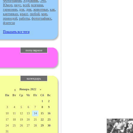
Фотографии
,
Художник
,
Это
,
Юмор
,
вкус
,
всей
,
всячина
,
гармонии
,
для
,
дня
,
животные
,
как
,
картинках
,
красе
,
любой
,
мир
,
природой
,
работы
,
фотографиях
,
фэнтези
Показать все теги
популярное
календарь
«
Январь 2022 »
Пн
Вт
Ср
Чт
Пт
Сб
Вс
1
2
3
4
5
6
7
8
9
10
11
12
13
14
15
16
17
18
19
20
21
22
23
24
25
26
27
28
29
30
31