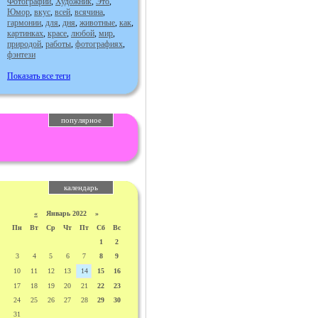
Фотографии
,
Художник
,
Это
,
Юмор
,
вкус
,
всей
,
всячина
,
гармонии
,
для
,
дня
,
животные
,
как
,
картинках
,
красе
,
любой
,
мир
,
природой
,
работы
,
фотографиях
,
фэнтези
Показать все теги
популярное
календарь
«
Январь 2022 »
Пн
Вт
Ср
Чт
Пт
Сб
Вс
1
2
3
4
5
6
7
8
9
10
11
12
13
14
15
16
17
18
19
20
21
22
23
24
25
26
27
28
29
30
31