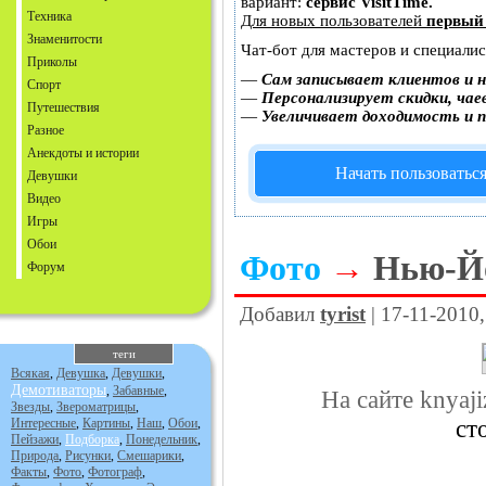
вариант:
сервис VisitTime.
Техника
Для новых пользователей
первый
Знаменитости
Чат-бот для мастеров и специали
Приколы
—
Сам записывает клиентов и н
Спорт
—
Персонализирует скидки, чае
Путешествия
—
Увеличивает доходимость и 
Разное
Анекдоты и истории
Начать пользоватьс
Девушки
Видео
Игры
Обои
Фото
→
Нью-Йо
Форум
Добавил
tyrist
| 17-11-2010
теги
Всякая
,
Девушка
,
Девушки
,
Демотиваторы
,
Забавные
,
На сайте knyaj
Звезды
,
Звероматрицы
,
ст
Интересные
,
Картины
,
Наш
,
Обои
,
Пейзажи
,
Подборка
,
Понедельник
,
Природа
,
Рисунки
,
Смешарики
,
Факты
,
Фото
,
Фотограф
,