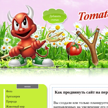
Добавить
статью
меню
Фото
Как продвинуть сайт на пе
Артгалерея
Природа
Вы создали или только планируете
Животный мир
направленных на увеличение его 