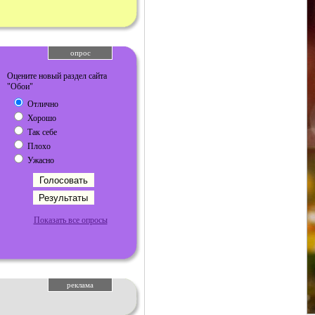
опрос
Оцените новый раздел сайта
"Обои"
Отлично
Хорошо
Так себе
Плохо
Ужасно
Показать все опросы
реклама