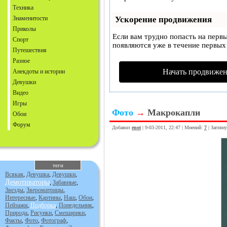
Техника
Знаменитости
Ускорение продвижения
Приколы
Если вам трудно попасть на перв
Спорт
появляются уже в течение первых 
Путешествия
Разное
Начать продвижен
Анекдоты и истории
Девушки
Видео
Игры
Фото
→
Макрокапли
Обои
Форум
Добавил
enot
| 9-03-2011, 22:47 | Мнений:
7
| Заглян
теги
Всякая
,
Девушка
,
Девушки
,
Демотиваторы
,
Забавные
,
Звезды
,
Звероматрицы
,
Интересные
,
Картины
,
Наш
,
Обои
,
Пейзажи
,
Подборка
,
Понедельник
,
Природа
,
Рисунки
,
Смешарики
,
Факты
,
Фото
,
Фотограф
,