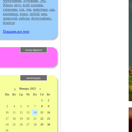
Фотографии
,
Художник
,
Это
,
Юмор
,
вкус
,
всей
,
всячина
,
гармонии
,
для
,
дня
,
животные
,
как
,
картинках
,
красе
,
любой
,
мир
,
природой
,
работы
,
фотографиях
,
фэнтези
Показать все теги
популярное
календарь
«
Январь 2022 »
Пн
Вт
Ср
Чт
Пт
Сб
Вс
1
2
3
4
5
6
7
8
9
10
11
12
13
14
15
16
17
18
19
20
21
22
23
24
25
26
27
28
29
30
31