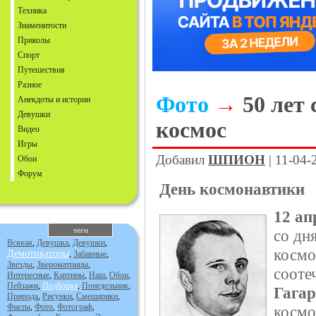
Техника
Знаменитости
Приколы
Спорт
Путешествия
Разное
Фото
→
50 лет 
Анекдоты и истории
Девушки
космос
Видео
Игры
Добавил
ШПИОН
| 11-04-
Обои
Форум
День космонавтики
12 ап
теги
со дн
Всякая
,
Девушка
,
Девушки
,
космо
Демотиваторы
,
Забавные
,
Звезды
,
Звероматрицы
,
сооте
Интересные
,
Картины
,
Наш
,
Обои
,
Пейзажи
,
Подборка
,
Понедельник
,
Гага
Природа
,
Рисунки
,
Смешарики
,
Факты
,
Фото
,
Фотограф
,
космо