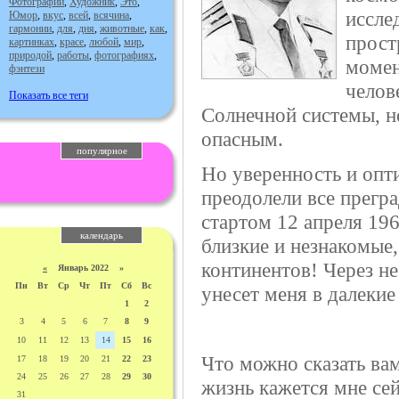
Фотографии
,
Художник
,
Это
,
иссле
Юмор
,
вкус
,
всей
,
всячина
,
гармонии
,
для
,
дня
,
животные
,
как
,
прост
картинках
,
красе
,
любой
,
мир
,
природой
,
работы
,
фотографиях
,
момен
фэнтези
челов
Показать все теги
Солнечной системы, н
опасным.
популярное
Но уверенность и опт
преодолели все прегр
стартом 12 апреля 196
календарь
близкие и незнакомые,
континентов! Через н
«
Январь 2022 »
Пн
Вт
Ср
Чт
Пт
Сб
Вс
унесет меня в далеки
1
2
3
4
5
6
7
8
9
10
11
12
13
14
15
16
Что можно сказать ва
17
18
19
20
21
22
23
24
25
26
27
28
29
30
жизнь кажется мне се
31