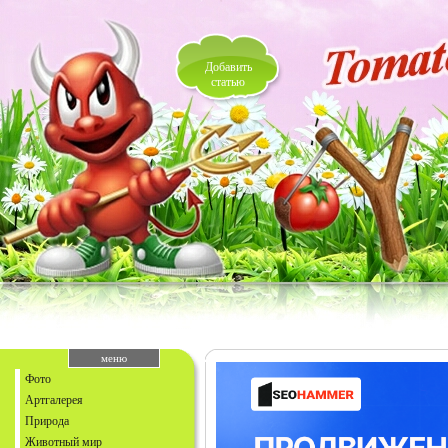
Добавить
статью
меню
Фото
Артгалерея
Природа
Животный мир