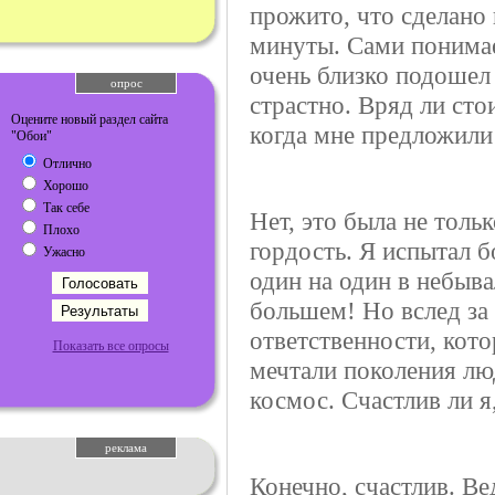
прожито, что сделано
минуты. Сами понимает
очень близко подошел
опрос
страстно. Вряд ли сто
Оцените новый раздел сайта
когда мне предложили 
"Обои"
Отлично
Хорошо
Так себе
Нет, это была не тольк
Плохо
гордость. Я испытал б
Ужасно
один на один в небыв
большем! Но вслед за
ответственности, кото
Показать все опросы
мечтали поколения лю
космос. Счастлив ли я
реклама
Конечно, счастлив. В