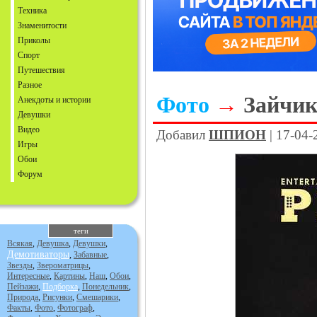
Техника
Знаменитости
Приколы
Спорт
Путешествия
Разное
Фото
→
Зайчик
Анекдоты и истории
Девушки
Видео
Добавил
ШПИОН
| 17-04-
Игры
Обои
Форум
теги
Всякая
,
Девушка
,
Девушки
,
Демотиваторы
,
Забавные
,
Звезды
,
Звероматрицы
,
Интересные
,
Картины
,
Наш
,
Обои
,
Пейзажи
,
Подборка
,
Понедельник
,
Природа
,
Рисунки
,
Смешарики
,
Факты
,
Фото
,
Фотограф
,