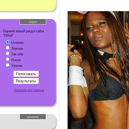
опрос
Оцените новый раздел сайта
"Обои"
Отлично
Хорошо
Так себе
Плохо
Ужасно
Показать все опросы
реклама