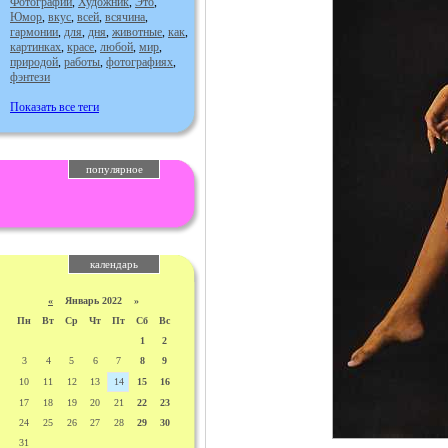
Фотографии
,
Художник
,
Это
,
Юмор
,
вкус
,
всей
,
всячина
,
гармонии
,
для
,
дня
,
животные
,
как
,
картинках
,
красе
,
любой
,
мир
,
природой
,
работы
,
фотографиях
,
фэнтези
Показать все теги
популярное
календарь
«
Январь 2022 »
Пн
Вт
Ср
Чт
Пт
Сб
Вс
1
2
3
4
5
6
7
8
9
10
11
12
13
14
15
16
17
18
19
20
21
22
23
24
25
26
27
28
29
30
31