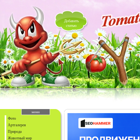
Добавить
статью
меню
Фото
Артгалерея
Природа
Животный мир