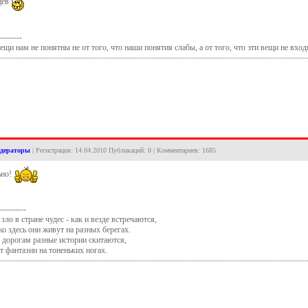
цев
--------
щи нам не понятны не от того, что наши понятия слабы, а от того, что эти вещи не вход
дераторы
| Регистрация: 14.04.2010 Публикаций: 0 | Комментариев: 1685
ьно!
----------
зло в стране чудес - как и везде встречаются,
ко здесь они живут на разных берегах.
о дорогам разные истории скитаются,
т фантазии на тоненьких ногах.