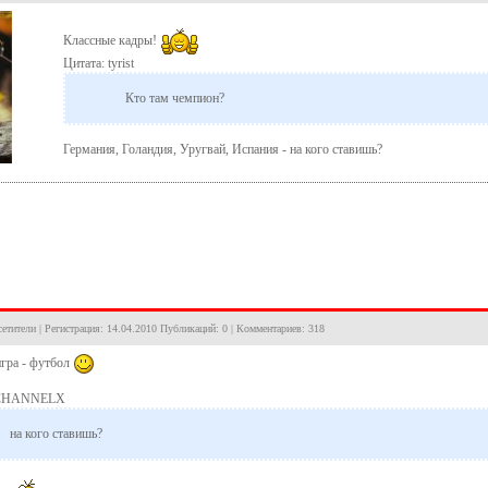
Классные кадры!
Цитата: tyrist
Кто там чемпион?
Германия, Голандия, Уругвай, Испания - на кого ставишь?
осетители | Регистрация: 14.04.2010 Публикаций: 0 | Комментариев: 318
игра - футбол
 CHANNELX
на кого ставишь?