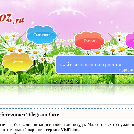
Статистика
Главная
Форум
Сайт веселого настроения!
ресурс дл
обственном Telegram-боте
 знает — без ведения записи клиентов никуда. Мало того, что нужно
 оптимальный вариант:
сервис VisitTime.