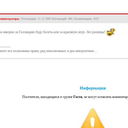
министраторы
| Регистрация: 11.12.2009 Публикаций: 486 | Комментариев: 4237
-я наверно за Голландию буду болеть-или за красивую игру- без разницы!
----------
меет все возможные права, ряд невозможных и два невероятных...
Информация
Посетители, находящиеся в группе
Гости
, не могут оставлять комментар