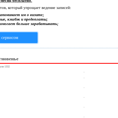
 месяц бесплатно
.
стов, который упрощает ведение записей:
апоминает им о визите;
вые, кэшбэк и предоплаты;
помогает больше зарабатывать;
я сервисом
гновенье
нули 1332