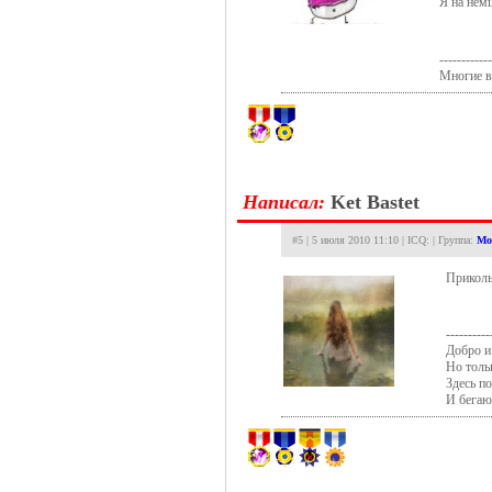
Я на нем
------------
Многие ве
Hаписал:
Ket Bastet
#5 | 5 июля 2010 11:10 | ICQ: | Группа:
Мо
Прикол
----------
Добро и 
Но толь
Здесь п
И бегаю