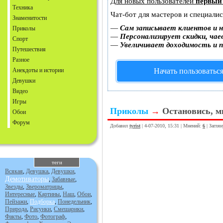
Для новых пользователей
первый
Техника
Чат-бот для мастеров и специали
Знаменитости
—
Сам записывает клиентов и н
Приколы
—
Персонализирует скидки, чае
Спорт
—
Увеличивает доходимость и 
Путешествия
Разное
Анекдоты и истории
Начать пользоватьс
Девушки
Видео
Игры
Приколы
→
Остановись, м
Обои
Форум
Добавил
tyrist
| 4-07-2010, 15:31 | Мнений:
6
| Загля
теги
Всякая
,
Девушка
,
Девушки
,
Демотиваторы
,
Забавные
,
Звезды
,
Звероматрицы
,
Интересные
,
Картины
,
Наш
,
Обои
,
Пейзажи
,
Подборка
,
Понедельник
,
Природа
,
Рисунки
,
Смешарики
,
Факты
,
Фото
,
Фотограф
,