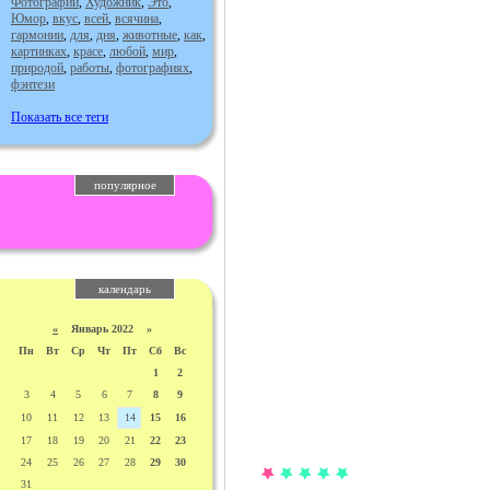
Фотографии
,
Художник
,
Это
,
Юмор
,
вкус
,
всей
,
всячина
,
гармонии
,
для
,
дня
,
животные
,
как
,
картинках
,
красе
,
любой
,
мир
,
природой
,
работы
,
фотографиях
,
фэнтези
Показать все теги
популярное
календарь
«
Январь 2022 »
Пн
Вт
Ср
Чт
Пт
Сб
Вс
1
2
3
4
5
6
7
8
9
10
11
12
13
14
15
16
17
18
19
20
21
22
23
24
25
26
27
28
29
30
31