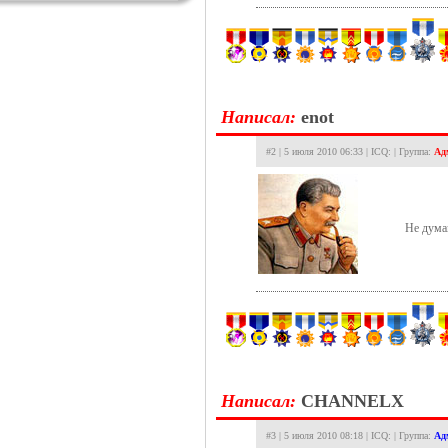
Hаписал:
enot
#2 | 5 июля 2010 06:33 | ICQ: | Группа:
Ад
Не дума
Hаписал:
CHANNELX
#3 | 5 июля 2010 08:18 | ICQ: | Группа:
Ад