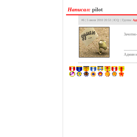
Hаписал:
pilot
#6 | 5 июля 2010 20:53 | ICQ: | Группа:
Ад
Зачотно
----------
Админ и