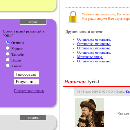
Уважаемый посетитель, Вы зашли
Мы рекомендуем Вам зарегистрир
опрос
Оцените новый раздел сайта
Другие новости по теме:
"Обои"
Остановись мгновенье.
Отлично
Остановись мгновенье.
Остановись мгновенье.
Хорошо
Остановись мгновенье.
Так себе
Мгновенье танца.
Плохо
Остановись мгновенье.
Ужасно
Hаписал:
tyrist
Показать все опросы
#1 | 4 июля 2010 23:02 | ICQ: | Группа:
Гл
Кто там
реклама