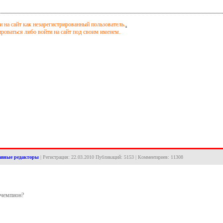
 на сайт как незарегистрированный пользователь.
.
оваться либо войти на сайт под своим именем.
авные редакторы
| Регистрация: 22.03.2010 Публикаций: 5153 | Комментариев: 11308
 чемпион?