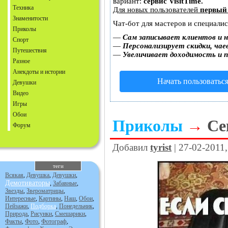
вариант:
сервис VisitTime.
Техника
Для новых пользователей
первый
Знаменитости
Чат-бот для мастеров и специали
Приколы
—
Сам записывает клиентов и н
Спорт
—
Персонализирует скидки, чае
Путешествия
—
Увеличивает доходимость и 
Разное
Анекдоты и истории
Начать пользоватьс
Девушки
Видео
Игры
Обои
Приколы
→
Се
Форум
Добавил
tyrist
| 27-02-2011
теги
Всякая
,
Девушка
,
Девушки
,
Демотиваторы
,
Забавные
,
Звезды
,
Звероматрицы
,
Интересные
,
Картины
,
Наш
,
Обои
,
Пейзажи
,
Подборка
,
Понедельник
,
Природа
,
Рисунки
,
Смешарики
,
Факты
,
Фото
,
Фотограф
,