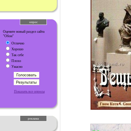
опрос
Оцените новый раздел сайта
"Обои"
Отлично
Хорошо
Так себе
Плохо
Ужасно
Показать все опросы
реклама