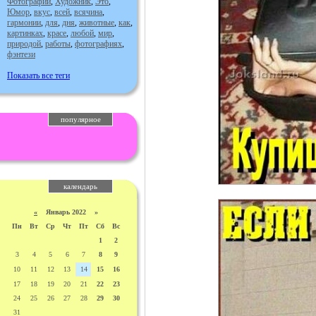
Фотографии
,
Художник
,
Это
,
Юмор
,
вкус
,
всей
,
всячина
,
гармонии
,
для
,
дня
,
животные
,
как
,
картинках
,
красе
,
любой
,
мир
,
природой
,
работы
,
фотографиях
,
фэнтези
Показать все теги
популярное
календарь
«
Январь 2022 »
Пн
Вт
Ср
Чт
Пт
Сб
Вс
1
2
3
4
5
6
7
8
9
10
11
12
13
14
15
16
17
18
19
20
21
22
23
24
25
26
27
28
29
30
31