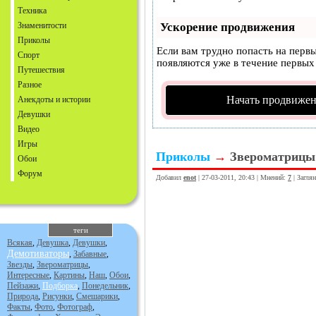
Техника
Знаменитости
Ускорение продвижения
Приколы
Если вам трудно попасть на перв
Спорт
появляются уже в течение первых 
Путешествия
Разное
Начать продвижен
Анекдоты и истории
Девушки
Видео
Игры
Приколы
→
Звероматрицы
Обои
Форум
Добавил
enot
| 27-03-2011, 20:43 | Мнений:
7
| Загля
теги
Всякая
,
Девушка
,
Девушки
,
Демотиваторы
,
Забавные
,
Звезды
,
Звероматрицы
,
Интересные
,
Картины
,
Наш
,
Обои
,
Пейзажи
,
Подборка
,
Понедельник
,
Природа
,
Рисунки
,
Смешарики
,
Факты
,
Фото
,
Фотограф
,