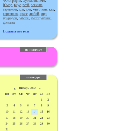
Фотографии
,
Художник
,
Это
,
Юмор
,
вкус
,
всей
,
всячина
,
гармонии
,
для
,
дня
,
животные
,
как
,
картинках
,
красе
,
любой
,
мир
,
природой
,
работы
,
фотографиях
,
фэнтези
Показать все теги
популярное
календарь
«
Январь 2022 »
Пн
Вт
Ср
Чт
Пт
Сб
Вс
1
2
3
4
5
6
7
8
9
10
11
12
13
14
15
16
17
18
19
20
21
22
23
24
25
26
27
28
29
30
31