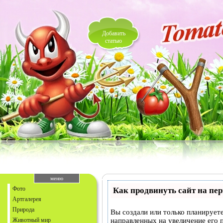
Добавить
статью
меню
Фото
Как продвинуть сайт на пе
Артгалерея
Природа
Вы создали или только планируете
Животный мир
направленных на увеличение его 