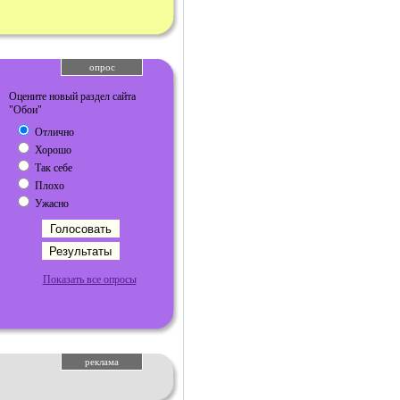
опрос
Оцените новый раздел сайта
"Обои"
Отлично
Хорошо
Так себе
Плохо
Ужасно
Показать все опросы
реклама