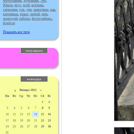
Фотографии
,
Художник
,
Это
,
Юмор
,
вкус
,
всей
,
всячина
,
гармонии
,
для
,
дня
,
животные
,
как
,
картинках
,
красе
,
любой
,
мир
,
природой
,
работы
,
фотографиях
,
фэнтези
Показать все теги
популярное
календарь
«
Январь 2022 »
Пн
Вт
Ср
Чт
Пт
Сб
Вс
1
2
3
4
5
6
7
8
9
10
11
12
13
14
15
16
17
18
19
20
21
22
23
24
25
26
27
28
29
30
31