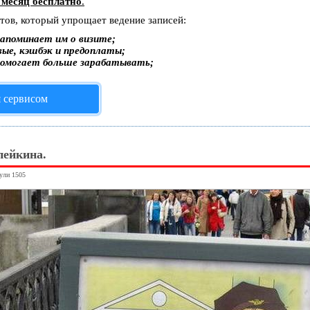
 месяц бесплатно
.
стов, который упрощает ведение записей:
апоминает им о визите;
вые, кэшбэк и предоплаты;
помогает больше зарабатывать;
я сервисом
пейкина.
нули 1505