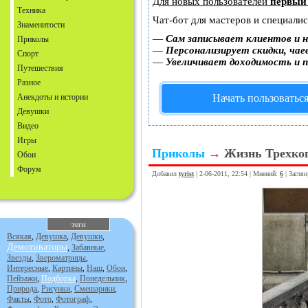
Для новых пользователей
первый
Техника
Чат-бот для мастеров и специали
Знаменитости
—
Сам записывает клиентов и н
Приколы
—
Персонализирует скидки, чае
Спорт
—
Увеличивает доходимость и 
Путешествия
Разное
Анекдоты и истории
Начать пользоватьс
Девушки
Видео
Игры
Приколы
→
Жизнь Трехко
Обои
Форум
Добавил
tyrist
| 2-06-2011, 22:54 | Мнений:
6
| Загля
теги
Всякая
,
Девушка
,
Девушки
,
Демотиваторы
,
Забавные
,
Звезды
,
Звероматрицы
,
Интересные
,
Картины
,
Наш
,
Обои
,
Пейзажи
,
Подборка
,
Понедельник
,
Природа
,
Рисунки
,
Смешарики
,
Факты
,
Фото
,
Фотограф
,