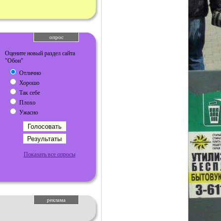
опрос
Оцените новый раздел сайта
"Обои"
Отлично
Хорошо
Так себе
Плохо
Ужасно
Показать все опросы
реклама