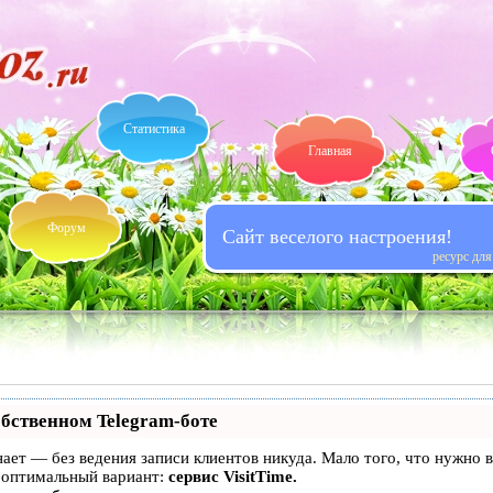
Статистика
Главная
Форум
Сайт веселого настроения!
ресурс дл
обственном Telegram-боте
 знает — без ведения записи клиентов никуда. Мало того, что нужно
 оптимальный вариант:
сервис VisitTime.