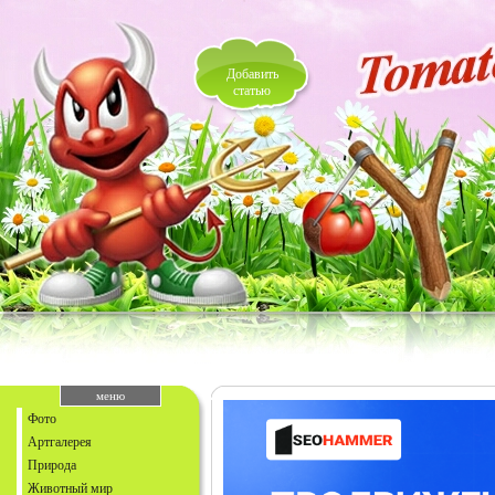
Добавить
статью
меню
Фото
Артгалерея
Природа
Животный мир