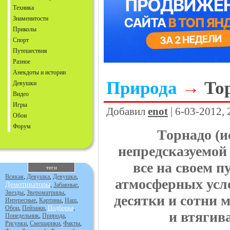
Техника
Знаменитости
Приколы
Спорт
Путешествия
Разное
Анекдоты и истории
Природа
→
То
Девушки
Видео
Игры
Добавил
enot
| 6-03-2012,
Обои
Форум
Торнадо (и
непредсказуемой
все на своем 
теги
Всякая
,
Девушка
,
Девушки
,
атмосферных усло
Демотиваторы
,
Забавные
,
Звезды
,
Звероматрицы
,
десятки и сотни 
Интересные
,
Картины
,
Наш
,
Обои
,
Пейзажи
,
Подборка
,
и втягива
Понедельник
,
Природа
,
Рисунки
,
Смешарики
,
Факты
,