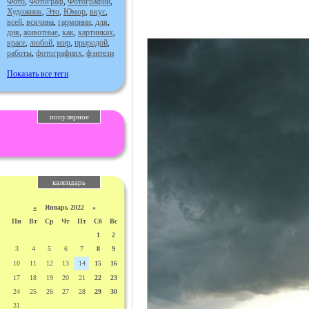
Фото
,
Фотограф
,
Фотографии
,
Художник
,
Это
,
Юмор
,
вкус
,
всей
,
всячина
,
гармонии
,
для
,
дня
,
животные
,
как
,
картинках
,
красе
,
любой
,
мир
,
природой
,
работы
,
фотографиях
,
фэнтези
Показать все теги
популярное
календарь
«
Январь 2022 »
Пн
Вт
Ср
Чт
Пт
Сб
Вс
1
2
3
4
5
6
7
8
9
10
11
12
13
14
15
16
17
18
19
20
21
22
23
24
25
26
27
28
29
30
31