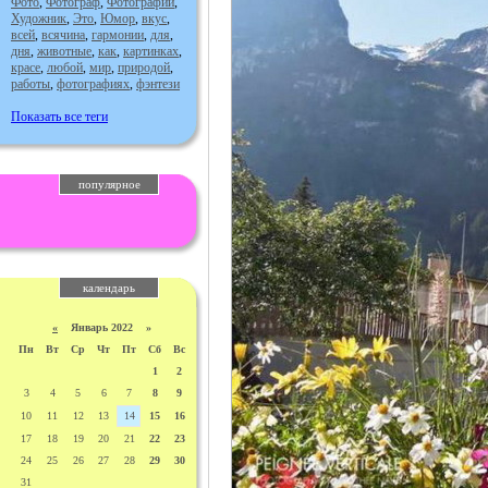
Фото
,
Фотограф
,
Фотографии
,
Художник
,
Это
,
Юмор
,
вкус
,
всей
,
всячина
,
гармонии
,
для
,
дня
,
животные
,
как
,
картинках
,
красе
,
любой
,
мир
,
природой
,
работы
,
фотографиях
,
фэнтези
Показать все теги
популярное
календарь
«
Январь 2022 »
Пн
Вт
Ср
Чт
Пт
Сб
Вс
1
2
3
4
5
6
7
8
9
10
11
12
13
14
15
16
17
18
19
20
21
22
23
24
25
26
27
28
29
30
31