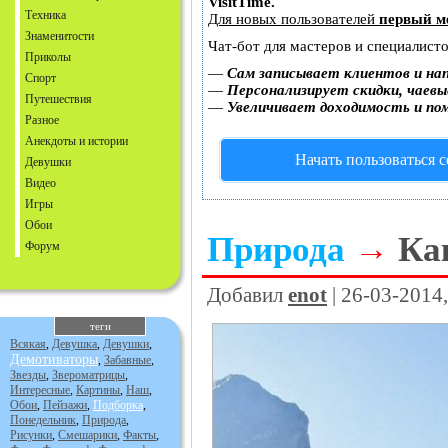
VisitTime.
Техника
Для новых пользователей
первый м
Знаменитости
Чат-бот для мастеров и специалист
Приколы
—
Сам записывает клиентов и на
Спорт
—
Персонализирует скидки, чаевы
Путешествия
—
Увеличивает доходимость и по
Разное
Анекдоты и истории
Начать пользоваться 
Девушки
Видео
Игры
Обои
Природа
→
Ка
Форум
Добавил
enot
| 26-03-2014
теги
Всякая
,
Девушка
,
Девушки
,
Демотиваторы
,
Забавные
,
Звезды
,
Звероматрицы
,
Интересные
,
Картины
,
Наш
,
Обои
,
Пейзажи
,
Подборка
,
Понедельник
,
Природа
,
Рисунки
,
Смешарики
,
Факты
,