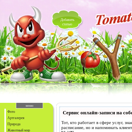
Добавить
статью
меню
Фото
Сервис онлайн-записи на соб
Артгалерея
Тот, кто работает в сфере услуг, зн
Природа
расписание, но и напоминать клие
Животный мир