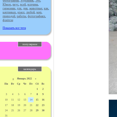
Фотографии
,
Художник
,
Это
,
Юмор
,
вкус
,
всей
,
всячина
,
гармонии
,
для
,
дня
,
животные
,
как
,
картинках
,
красе
,
любой
,
мир
,
природой
,
работы
,
фотографиях
,
фэнтези
Показать все теги
популярное
календарь
«
Январь 2022 »
Пн
Вт
Ср
Чт
Пт
Сб
Вс
1
2
3
4
5
6
7
8
9
10
11
12
13
14
15
16
17
18
19
20
21
22
23
24
25
26
27
28
29
30
31