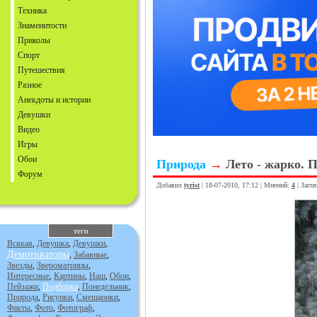
Техника
Знаменитости
Приколы
Спорт
Путешествия
Разное
Анекдоты и истории
Девушки
Видео
Игры
Обои
Природа
→
Лето - жарко. 
Форум
Добавил
tyrist
| 18-07-2010, 17:12 | Мнений:
4
| Загл
теги
Всякая
,
Девушка
,
Девушки
,
Демотиваторы
,
Забавные
,
Звезды
,
Звероматрицы
,
Интересные
,
Картины
,
Наш
,
Обои
,
Пейзажи
,
Подборка
,
Понедельник
,
Природа
,
Рисунки
,
Смешарики
,
Факты
,
Фото
,
Фотограф
,