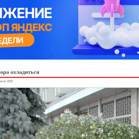
Пора охладиться
янули 2092