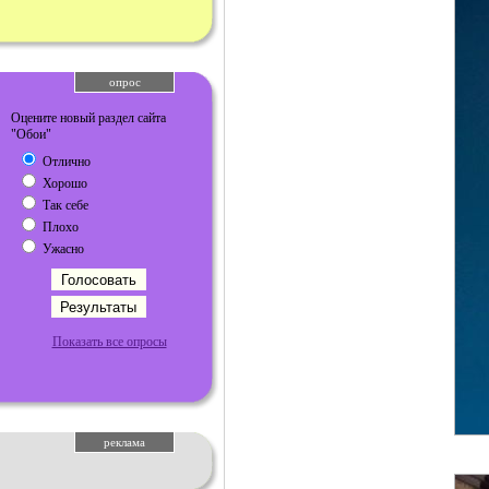
опрос
Оцените новый раздел сайта
"Обои"
Отлично
Хорошо
Так себе
Плохо
Ужасно
Показать все опросы
реклама