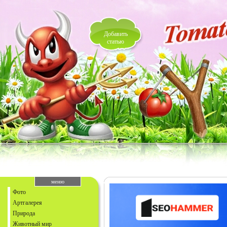
Добавить
статью
меню
Фото
Артгалерея
Природа
Животный мир