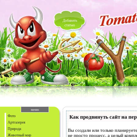
Добавить
статью
меню
Фото
Как продвинуть сайт на пе
Артгалерея
Природа
Вы создали или только планируете
Животный мир
не просто процесс, а целый комп