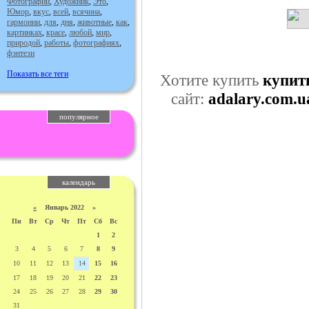
Фотографии
,
Художник
,
Это
,
Юмор
,
вкус
,
всей
,
всячина
,
гармонии
,
для
,
дня
,
животные
,
как
,
картинках
,
красе
,
любой
,
мир
,
природой
,
работы
,
фотографиях
,
фэнтези
Показать все теги
Хотите купить
купит
сайт:
adalary.com.u
популярное
календарь
«
Январь 2022 »
Пн
Вт
Ср
Чт
Пт
Сб
Вс
1
2
3
4
5
6
7
8
9
10
11
12
13
14
15
16
17
18
19
20
21
22
23
24
25
26
27
28
29
30
31