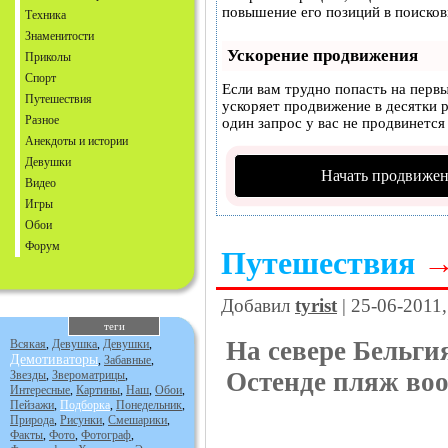
повышение его позиций в поисков
Техника
Знаменитости
Ускорение продвижения
Приколы
Спорт
Если вам трудно попасть на перв
Путешествия
ускоряет продвижение в десятки р
Разное
один запрос у вас не продвинется 
Анекдоты и истории
Девушки
Начать продвижен
Видео
Игры
Обои
Форум
Путешествия
Добавил
tyrist
| 25-06-2011
теги
На севере Бельги
Всякая
,
Девушка
,
Девушки
,
Демотиваторы
,
Забавные
,
Остенде пляж воо
Звезды
,
Звероматрицы
,
Интересные
,
Картины
,
Наш
,
Обои
,
Пейзажи
,
Подборка
,
Понедельник
,
Природа
,
Рисунки
,
Смешарики
,
Факты
,
Фото
,
Фотограф
,