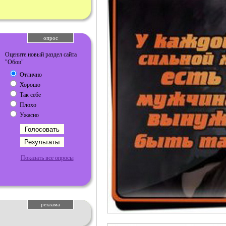
опрос
Оцените новый раздел сайта
"Обои"
Отлично
Хорошо
Так себе
Плохо
Ужасно
Показать все опросы
реклама