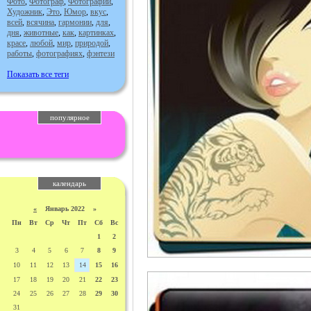
Фото
,
Фотограф
,
Фотографии
,
Художник
,
Это
,
Юмор
,
вкус
,
всей
,
всячина
,
гармонии
,
для
,
дня
,
животные
,
как
,
картинках
,
красе
,
любой
,
мир
,
природой
,
работы
,
фотографиях
,
фэнтези
Показать все теги
популярное
календарь
«
Январь 2022 »
Пн
Вт
Ср
Чт
Пт
Сб
Вс
1
2
3
4
5
6
7
8
9
10
11
12
13
14
15
16
17
18
19
20
21
22
23
24
25
26
27
28
29
30
31