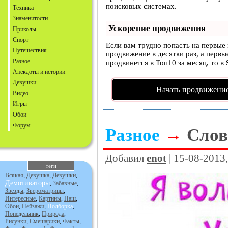
поисковых системах.
Техника
Знаменитости
Ускорение продвижения
Приколы
Спорт
Если вам трудно попасть на первые
Путешествия
продвижение в десятки раз, а первы
Разное
продвинется в Топ10 за месяц, то в
Анекдоты и истории
Девушки
Начать продвижение
Видео
Игры
Обои
Форум
Разное
→
Слов
Добавил
enot
| 15-08-2013
теги
Всякая
,
Девушка
,
Девушки
,
Демотиваторы
,
Забавные
,
Звезды
,
Звероматрицы
,
Интересные
,
Картины
,
Наш
,
Обои
,
Пейзажи
,
Подборка
,
Понедельник
,
Природа
,
Рисунки
,
Смешарики
,
Факты
,