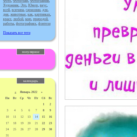
Фото
,
Фотограф
,
Фотографии
,
Художник
,
Это
,
Юмор
,
вкус
,
всей
,
всячина
,
гармонии
,
для
,
дня
,
животные
,
как
,
картинках
,
красе
,
любой
,
мир
,
природой
,
работы
,
фотографиях
,
фэнтези
Показать все теги
популярное
календарь
«
Январь 2022 »
Пн
Вт
Ср
Чт
Пт
Сб
Вс
1
2
3
4
5
6
7
8
9
10
11
12
13
14
15
16
17
18
19
20
21
22
23
24
25
26
27
28
29
30
31